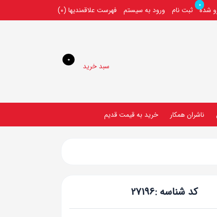
0
رو شده
ثبت نام
ورود به سیستم
فهرست علاقمندیها
(0)
0
سبد خرید
ناشران همکار
خريد به قيمت قديم
کد شناسه :
27196