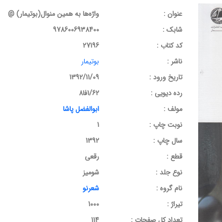
عنوان :
واژه‌ها به همین منوال(بوتیمار) @
شابک :
9786006938400
کد کتاب :
27196
ناشر :
بوتیمار
تاریخ ورود :
1392/11/09
رده دیویی :
1/62فا8
مولف :
ابوالفضل پاشا
نوبت چاپ :
1
سال چاپ :
1392
قطع :
رقعی
نوع جلد :
شومیز
نام گروه :
شعرنو
تیراژ :
1000
تعداد کل صفحات :
114