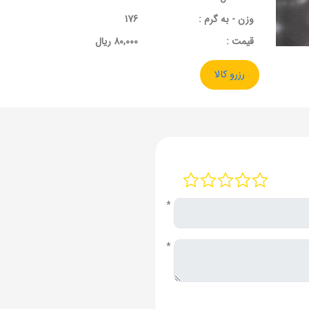
وزن - به گرم :
176
قيمت :
80,000 ریال
رزرو کالا
*
*