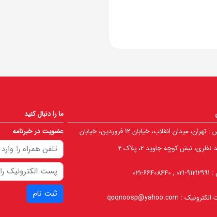
ما را دنبال کنید
 :
تهران، میدان انقلاب، خیابان 12 فروردین، خیابان
عضویت در خبرنامه
نظری، نبش کوچه جاوید 2، پلاک 2
 :
91212991-021 , 66408640-021
ثبت نام
الکترونیک :
qoqnoosp@yahoo.com