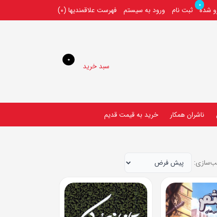
0
رو شده
ثبت نام
ورود به سیستم
فهرست علاقمندیها
(0)
0
سبد خرید
ناشران همکار
خريد به قيمت قديم
ب‌سازی: