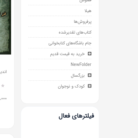
ققنوس
هیلا
پرفروش‌ها
کتاب‌های تقدیرشده
جام باشگاه‌های کتابخوانی
خرید به قیمت قدیم
NewFolder
بزرگسال
کودک و نوجوان
R
0
a
00,000
t
e
d
5
فیلترهای فعال
.
0
0
o
u