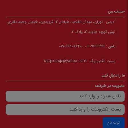
حساب من
آدرس :
تهران، میدان انقلاب، خیابان 12 فروردین، خیابان وحید نظری،
نبش کوچه جاوید 2، پلاک 2
تلفن :
91212991-021 , 66408640-021
پست الکترونیک :
qoqnoosp@yahoo.com
ما را دنبال کنید
عضویت در خبرنامه
ثبت نام