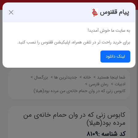
پیام ققنوس
به سایت ما خوش آمدید!
برای خرید راحت تر در تلفن همراه، اپلیکیشن ققنوس را نصب کنید.
جستجوی پیشرفته
لینک دانلود
شما اینجا هستید
>
خانه
>
جدیدترین ها
>
بزرگسال
>
ادبیات
>
رمان فارسی
>
کابوس زنی که در وان حمام خانه‌ی من مرده بود(هیلا)
کابوس زنی که در وان حمام خانه‌ی من
مرده بود(هیلا)
کد شناسه :
8109