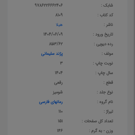
شابک :
9786226662406
کد کتاب :
8109
ناشر :
هیلا
تاریخ ورود :
1404/06/09
رده دیویی :
3/62فا8
مولف :
پژند سلیمانی
نوبت چاپ :
3
سال چاپ :
1404
قطع :
رقعی
نوع جلد :
شومیز
نام گروه :
رمانهای فارسی
تیراژ :
110
تعداد کل صفحات :
151
وزن - به گرم :
146