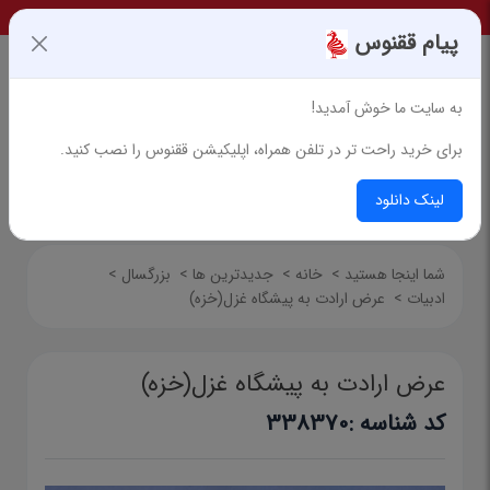
پیام ققنوس
به سایت ما خوش آمدید!
برای خرید راحت تر در تلفن همراه، اپلیکیشن ققنوس را نصب کنید.
جستجوی پیشرفته
لینک دانلود
شما اینجا هستید
>
خانه
>
جدیدترین ها
>
بزرگسال
>
ادبیات
>
عرض ارادت به پیشگاه غزل(خزه)
عرض ارادت به پیشگاه غزل(خزه)
کد شناسه :
338370