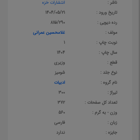
ناشر :
انتشارات خزه
تاریخ ورود :
1404/05/21
رده دیویی :
290/فا81
مولف :
غلامحسین عمرانی
نوبت چاپ :
1
سال چاپ :
1404
قطع :
وزیری
نوع جلد :
شومیز
نام گروه :
ادبیات
تیراژ :
300
تعداد کل صفحات :
372
وزن - به گرم :
560
زبان :
فارسی
جایزه :
ندارد