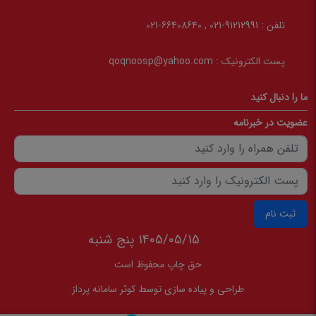
تلفن :
91212991-021 , 66408640-021
پست الکترونیک :
qoqnoosp@yahoo.com
ما را دنبال کنید
عضویت در خبرنامه
ثبت نام
1405/05/15 پنج شنبه
حق چاپ محفوظ است
طراحی و پیاده سازی توسط
کوثر سامانه پرداز