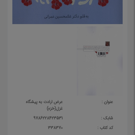
عنوان :
عرض ارادت به پیشگاه
غزل(خزه)
شابک :
9786228423531
کد کتاب :
338370