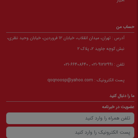
اخبار
حساب من
آدرس :
تهران، میدان انقلاب، خیابان 12 فروردین، خیابان وحید نظری،
نبش کوچه جاوید 2، پلاک 2
تلفن :
91212991-021 , 66408640-021
پست الکترونیک :
qoqnoosp@yahoo.com
ما را دنبال کنید
عضویت در خبرنامه