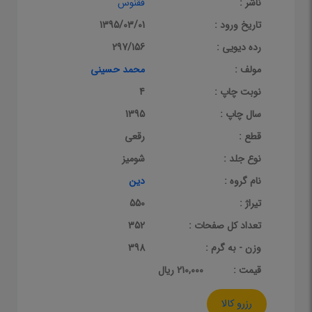
ناشر :
ققنوس
تاریخ ورود :
1395/03/01
رده دیویی :
297/156
مولف :
محمد حسینی
نوبت چاپ :
4
سال چاپ :
1395
قطع :
رقعی
نوع جلد :
شومیز
نام گروه :
دین
تیراژ :
550
تعداد کل صفحات :
352
وزن - به گرم :
398
قيمت :
210,000 ریال
رزرو کالا