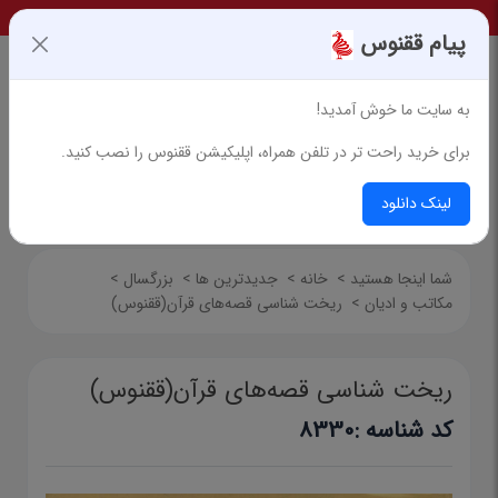
پیام ققنوس
به سایت ما خوش آمدید!
برای خرید راحت تر در تلفن همراه، اپلیکیشن ققنوس را نصب کنید.
جستجوی پیشرفته
لینک دانلود
شما اینجا هستید
>
خانه
>
جدیدترین ها
>
بزرگسال
>
مکاتب و ادیان
>
ریخت شناسی قصه‌های قرآن(ققنوس)
ریخت شناسی قصه‌های قرآن(ققنوس)
کد شناسه :
8330