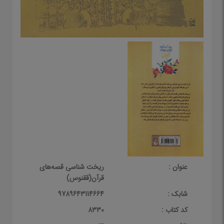
عنوان :
ریخت شناسی قصه‌های
قرآن(ققنوس)
شابک :
9789643114664
کد کتاب :
8330