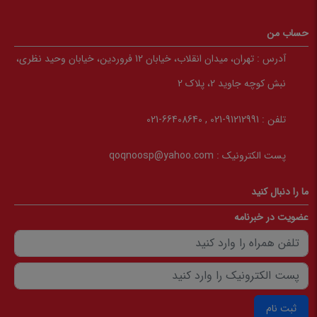
حساب من
آدرس :
تهران، میدان انقلاب، خیابان 12 فروردین، خیابان وحید نظری،
نبش کوچه جاوید 2، پلاک 2
تلفن :
91212991-021 , 66408640-021
پست الکترونیک :
qoqnoosp@yahoo.com
ما را دنبال کنید
عضویت در خبرنامه
ثبت نام