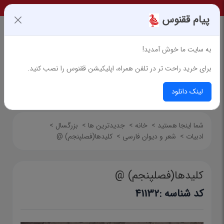
پیام ققنوس
به سایت ما خوش آمدید!
برای خرید راحت تر در تلفن همراه، اپلیکیشن ققنوس را نصب کنید.
جستجوی پیشرفته
لینک دانلود
شما اینجا هستید
>
خانه
>
جدیدترین ها
>
بزرگسال
>
ادبیات
>
شعر و دیوان فارسی
>
کلیدها(فصل‎پنجم) @
کلیدها(فصل‎پنجم) @
کد شناسه :
41132