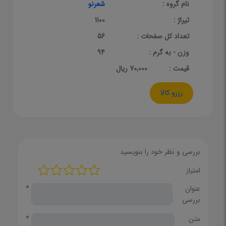
نام گروه :
شعرنو
تیراژ :
1100
تعداد کل صفحات :
56
وزن - به گرم :
94
قيمت :
70,000 ریال
رزرو کالا
بررسی و نظر خود را بنویسید
امتیاز
عنوان
*
بررسی
متن
*