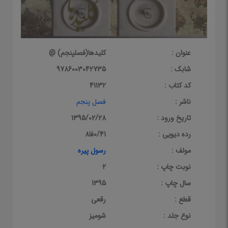
عنوان :
کلیدها(فصل‎پنجم) @
شابک :
9786003042735
کد کتاب :
41132
ناشر :
فصل پنجم
تاریخ ورود :
1395/02/28
رده دیویی :
0/41فا8
مولف :
رسول پیره
نوبت چاپ :
2
سال چاپ :
1395
قطع :
رقعی
نوع جلد :
شومیز