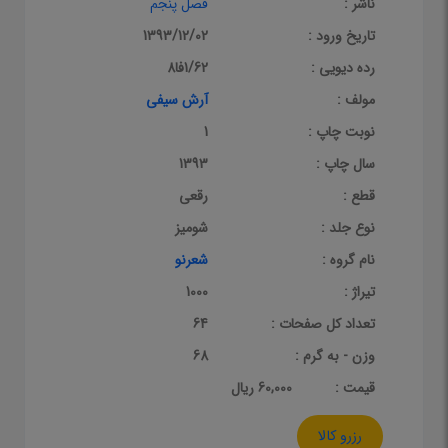
ناشر :
فصل پنجم
تاریخ ورود :
1393/12/02
رده دیویی :
1/62فا8
مولف :
آرش سیفی
نوبت چاپ :
1
سال چاپ :
1393
قطع :
رقعی
نوع جلد :
شومیز
نام گروه :
شعرنو
تیراژ :
1000
تعداد کل صفحات :
64
وزن - به گرم :
68
قيمت :
60,000 ریال
رزرو کالا