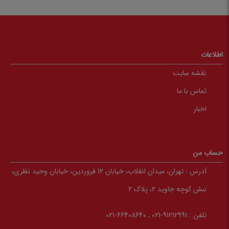
اطلاعات
نقشه سایت
تماس با ما
اخبار
حساب من
آدرس :
تهران، میدان انقلاب، خیابان 12 فروردین، خیابان وحید نظری،
نبش کوچه جاوید 2، پلاک 2
تلفن :
91212991-021 , 66408640-021