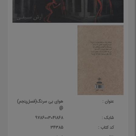
عنوان :
هوای بی سرنگ(فصل‌پنجم)
@
شابک :
9786003041868
کد کتاب :
34385