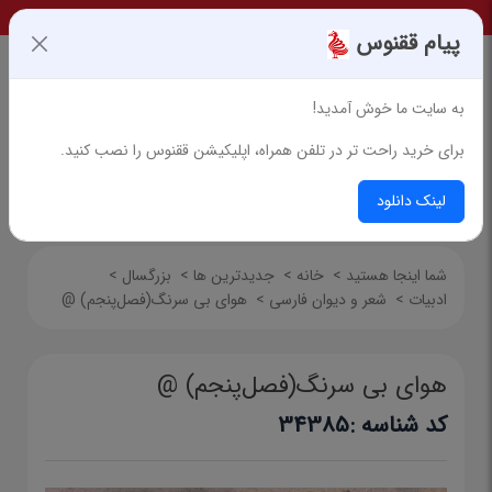
پیام ققنوس
به سایت ما خوش آمدید!
برای خرید راحت تر در تلفن همراه، اپلیکیشن ققنوس را نصب کنید.
جستجوی پیشرفته
لینک دانلود
شما اینجا هستید
>
خانه
>
جدیدترین ها
>
بزرگسال
>
ادبیات
>
شعر و دیوان فارسی
>
هوای بی سرنگ(فصل‌پنجم) @
هوای بی سرنگ(فصل‌پنجم) @
کد شناسه :
34385