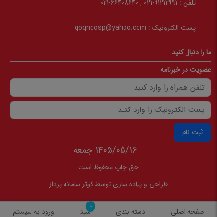
تلفن :
91212991-021 , 66408640-021
پست الکترونیک :
qoqnoosp@yahoo.com
ما را دنبال کنید
عضویت در خبرنامه
ثبت نام
1405/05/16 جمعه
حق چاپ محفوظ است
طراحی و پیاده سازی توسط
کوثر سامانه پرداز
0
صفحه اصلی
دسته بندی
سبد
ورود به سیستم