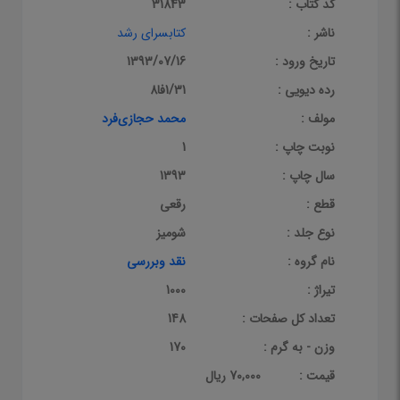
کد کتاب :
31843
ناشر :
کتابسرای رشد
تاریخ ورود :
1393/07/16
رده دیویی :
1/31فا8
مولف :
محمد حجازی‌فرد
نوبت چاپ :
1
سال چاپ :
1393
قطع :
رقعی
نوع جلد :
شومیز
نام گروه :
نقد وبررسی
تیراژ :
1000
تعداد کل صفحات :
148
وزن - به گرم :
170
قيمت :
70,000 ریال