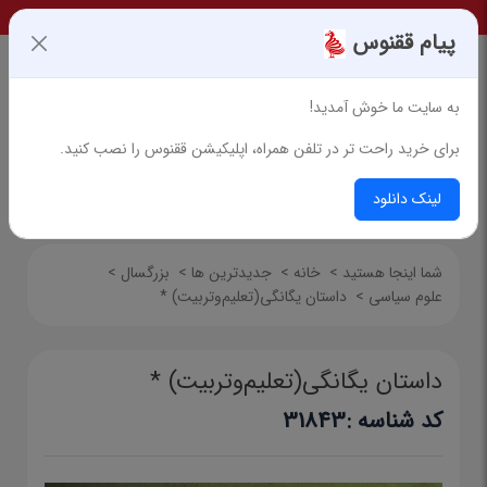
پیام ققنوس
به سایت ما خوش آمدید!
برای خرید راحت تر در تلفن همراه، اپلیکیشن ققنوس را نصب کنید.
جستجوی پیشرفته
لینک دانلود
شما اینجا هستید
>
خانه
>
جدیدترین ها
>
بزرگسال
>
علوم سیاسی
>
داستان یگانگی(تعلیم‌وتربیت) *
داستان یگانگی(تعلیم‌وتربیت) *
کد شناسه :
31843