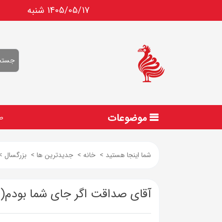
1405/05/17 شنبه
موضوعات
ص
شما اینجا هستید
>
خانه
>
جدیدترین ها
>
بزرگسال
>
آقای صداقت اگر جای شما بودم(به