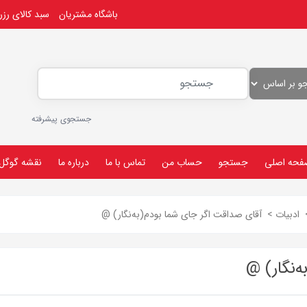
باشگاه مشتریان
سبد کالای رز
جستجوی پیشرفته
فحه اصلی
جستجو
حساب من
تماس با ما
درباره ما
نقشه گوگل
ادبیات
>
آقای صداقت اگر جای شما بودم(به‌نگار) @
‌نگار) @