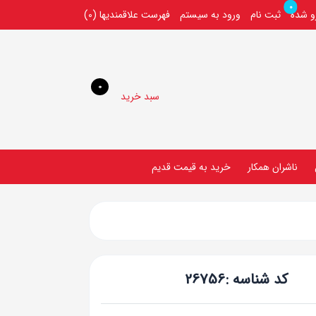
0
رو شده
ثبت نام
ورود به سیستم
فهرست علاقمندیها
(0)
0
سبد خرید
ناشران همکار
خريد به قيمت قديم
کد شناسه :
26756