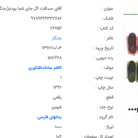
عنوان :
آقای صداقت اگر جای شما بودم(به‌نگ
شابک :
9789646332782
کد کتاب :
26756
ناشر :
به‌نگار
تاریخ ورود :
1392/10/03
رده دیویی :
7/628فا
مولف :
کاظم سادات‌اشکوری
نوبت چاپ :
1
سال چاپ :
1392
قطع :
رقعی
نوع جلد :
شومیز
نام گروه :
رمانهای فارسی
تیراژ :
1000
تعداد کل صفحات :
104