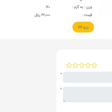
وزن - به گرم :
120
قيمت :
62,000 ریال
رزرو کالا
*
*