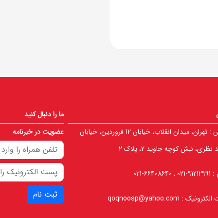
ما را دنبال کنید
 :
تهران، میدان انقلاب، خیابان 12 فروردین، خیابان
عضویت در خبرنامه
نظری، نبش کوچه جاوید 2، پلاک 2
 :
91212991-021 , 66408640-021
ثبت نام
الکترونیک :
qoqnoosp@yahoo.com