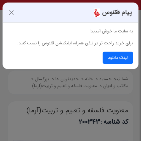
پیام ققنوس
به سایت ما خوش آمدید!
برای خرید راحت تر در تلفن همراه، اپلیکیشن ققنوس را نصب کنید.
جستجوی پیشرفته
لینک دانلود
شما اینجا هستید
>
خانه
>
جدیدترین ها
>
بزرگسال
>
مکاتب و ادیان
>
معنویت فلسفه و تعلیم و تربیت(آرما)
معنویت فلسفه و تعلیم و تربیت(آرما)
کد شناسه :
200343