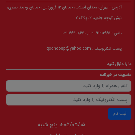
آدرس :
تهران، میدان انقلاب، خیابان 12 فروردین، خیابان وحید نظری،
نبش کوچه جاوید 2، پلاک 2
تلفن :
91212991-021 , 66408640-021
پست الکترونیک :
qoqnoosp@yahoo.com
ما را دنبال کنید
عضویت در خبرنامه
ثبت نام
1405/05/15 پنج شنبه