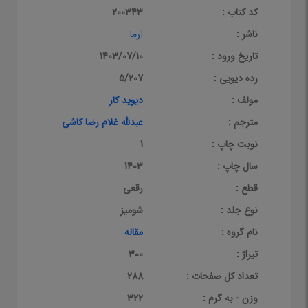
کد کتاب :
200343
ناشر :
آرما
تاریخ ورود :
1403/07/10
رده دیویی :
5/207
مولف :
دیوید کار
مترجم :
عبدلله غلام رضا کاشی
نوبت چاپ :
1
سال چاپ :
1403
قطع :
رقعی
نوع جلد :
شومیز
نام گروه :
مقاله
تیراژ :
300
تعداد کل صفحات :
288
وزن - به گرم :
322