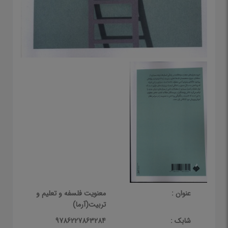
عنوان :
معنویت فلسفه و تعلیم و
تربیت(آرما)
شابک :
9786227863284