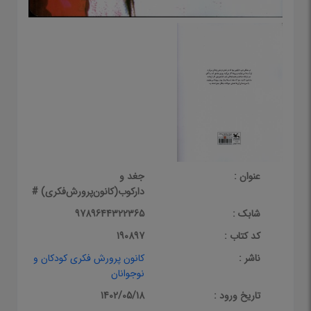
عنوان :
جغد و
دارکوب(کانون‌پرورش‌فکری) #
شابک :
9789644322365
کد کتاب :
190897
ناشر :
کانون پرورش فکری کودکان و
نوجوانان
تاریخ ورود :
1402/05/18