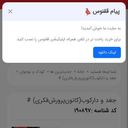
پیام ققنوس
به سایت ما خوش آمدید!
برای خرید راحت تر در تلفن همراه، اپلیکیشن ققنوس را نصب کنید.
جستجوی پیشرفته
لینک دانلود
شما اینجا هستید
>
خانه
>
جدیدترین ها
>
کودک و نوجوان
>
جغد و دارکوب(کانون‌پرورش‌فکری) #
جغد و دارکوب(کانون‌پرورش‌فکری) #
کد شناسه :
190897