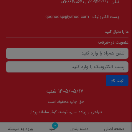
تلفن :
91212991-021 , 66408640-021
پست الکترونیک :
qoqnoosp@yahoo.com
ما را دنبال کنید
عضویت در خبرنامه
ثبت نام
1405/05/17 شنبه
حق چاپ محفوظ است
طراحی و پیاده سازی توسط
کوثر سامانه پرداز
0
صفحه اصلی
دسته بندی
سبد
ورود به سیستم