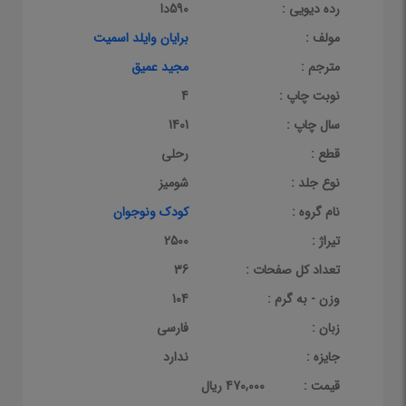
رده دیویی :
590دا
مولف :
برایان وایلد اسمیت
مترجم :
مجید عمیق
نوبت چاپ :
4
سال چاپ :
1401
قطع :
رحلی
نوع جلد :
شومیز
نام گروه :
کودک ونوجوان
تیراژ :
2500
تعداد کل صفحات :
36
وزن - به گرم :
104
زبان :
فارسی
جایزه :
ندارد
قيمت :
470,000 ریال