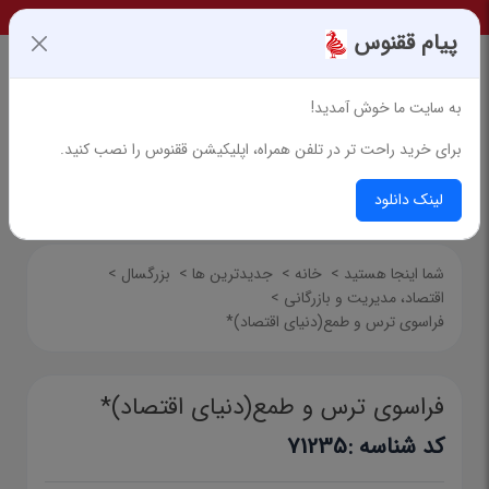
پیام ققنوس
به سایت ما خوش آمدید!
برای خرید راحت تر در تلفن همراه، اپلیکیشن ققنوس را نصب کنید.
جستجوی پیشرفته
لینک دانلود
شما اینجا هستید
>
خانه
>
جدیدترین ها
>
بزرگسال
>
اقتصاد، مدیریت و بازرگانی
>
فراسوی ترس و طمع(دنیای اقتصاد)*
فراسوی ترس و طمع(دنیای اقتصاد)*
کد شناسه :
71235