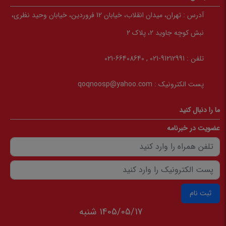
آدرس :
تهران، میدان انقلاب، خیابان 12 فروردین، خیابان وحید نظری،
نبش کوچه جاوید 2، پلاک 2
تلفن :
91212991-021 , 66408640-021
پست الکترونیک :
qoqnoosp@yahoo.com
ما را دنبال کنید
عضویت در خبرنامه
ثبت نام
1405/05/17 شنبه