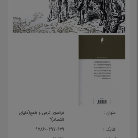
عنوان :
فراسوی ترس و طمع(دنیای
اقتصاد)*
شابک :
9786004970679