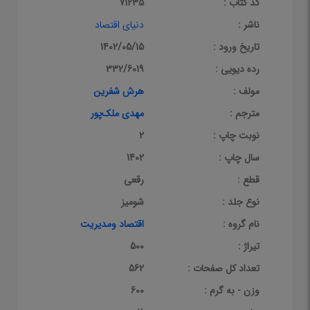
کد کتاب :
71235
ناشر :
دنیای اقتصاد
تاریخ ورود :
1402/05/15
رده دیویی :
332/6019
مولف :
هرش شفرین
مترجم :
مهدی ملک‌پور
نوبت چاپ :
2
سال چاپ :
1402
قطع :
رقعی
نوع جلد :
شومیز
نام گروه :
اقتصاد ومدیریت
تیراژ :
500
تعداد کل صفحات :
562
وزن - به گرم :
600