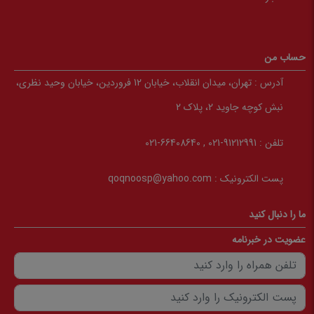
حساب من
آدرس :
تهران، میدان انقلاب، خیابان 12 فروردین، خیابان وحید نظری،
نبش کوچه جاوید 2، پلاک 2
تلفن :
91212991-021 , 66408640-021
پست الکترونیک :
qoqnoosp@yahoo.com
ما را دنبال کنید
عضویت در خبرنامه