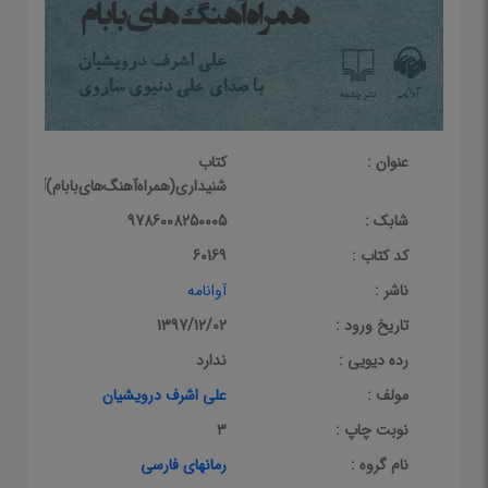
عنوان :
کتاب
شنیداری(همراه‌آهنگ‌های‌بابام)آوانامه
شابک :
9786008250005
کد کتاب :
60169
ناشر :
آوانامه
تاریخ ورود :
1397/12/02
رده دیویی :
ندارد
مولف :
علی اشرف درویشیان
نوبت چاپ :
3
نام گروه :
رمانهای فارسی