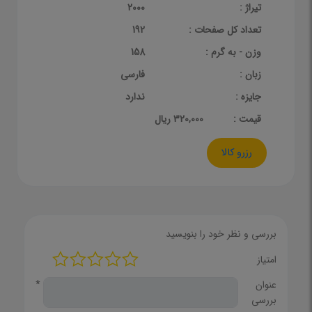
تیراژ :
2000
تعداد کل صفحات :
192
وزن - به گرم :
158
زبان :
فارسی
جایزه :
ندارد
قيمت :
320,000 ریال
رزرو کالا
بررسی و نظر خود را بنویسید
امتیاز
عنوان
*
بررسی