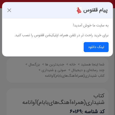
پیام ققنوس
به سایت ما خوش آمدید!
برای خرید راحت تر در تلفن همراه، اپلیکیشن ققنوس را نصب کنید.
جستجوی پیشرفته
لینک دانلود
شما اینجا هستید
>
خانه
>
جدیدترین ها
>
بزرگسال
>
چند رسانه‌ای و دیجیتال
>
صوتی و شنیداری
>
کتاب شنیداری(همراه‌آهنگ‌های‌بابام)آوانامه
کتاب
شنیداری(همراه‌آهنگ‌های‌بابام)آوانامه
کد شناسه :
60169