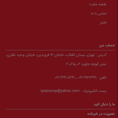
نقشه سایت
تماس با ما
اخبار
حساب من
آدرس :
تهران، میدان انقلاب، خیابان 12 فروردین، خیابان وحید نظری،
نبش کوچه جاوید 2، پلاک 2
تلفن :
91212991-021 , 66408640-021
پست الکترونیک :
qoqnoosp@yahoo.com
ما را دنبال کنید
عضویت در خبرنامه