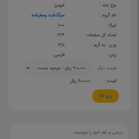
نوع جلد :
شومیز
نام گروه :
سرگذشت وسفرنامه
تیراژ :
1000
تعداد کل صفحات :
324
وزن - به گرم :
318
زبان :
فارسی
قیمت دیگر :
قيمت :
600,000 ریال
رزرو کالا
بررسی و نظر خود را بنویسید