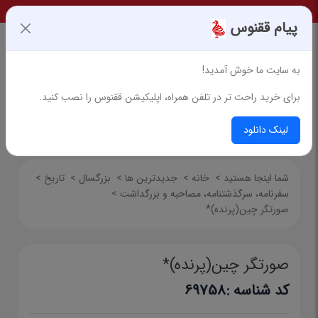
پیام ققنوس
به سایت ما خوش آمدید!
برای خرید راحت تر در تلفن همراه، اپلیکیشن ققنوس را نصب کنید.
جستجوی پیشرفته
لینک دانلود
شما اینجا هستید
>
خانه
>
جدیدترین ها
>
بزرگسال
>
تاریخ
>
سفرنامه‌، سرگذشتنامه، مصاحبه و بزرگداشت
>
صورتگر چین(پرنده)*
صورتگر چین(پرنده)*
کد شناسه :
69758