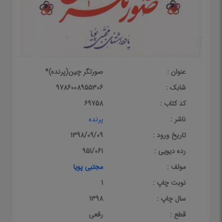
عنوان :
صورتگر چین(پرنده)*
شابک :
9786008955306
کد کتاب :
69758
ناشر :
پرنده
تاریخ ورود :
1398/09/09
رده دیویی :
951/061
مولف :
مجتبی پویا
نوبت چاپ :
1
سال چاپ :
1398
قطع :
رقعی