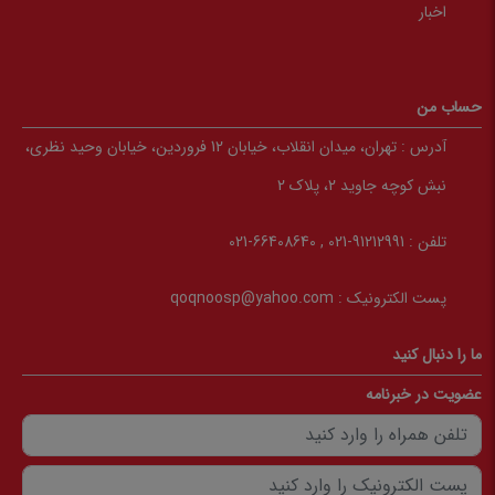
اخبار
حساب من
آدرس :
تهران، میدان انقلاب، خیابان 12 فروردین، خیابان وحید نظری،
نبش کوچه جاوید 2، پلاک 2
تلفن :
91212991-021 , 66408640-021
پست الکترونیک :
qoqnoosp@yahoo.com
ما را دنبال کنید
عضویت در خبرنامه