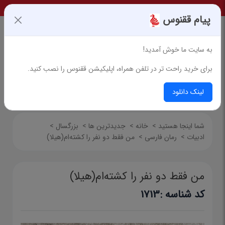
پیام ققنوس
به سایت ما خوش آمدید!
برای خرید راحت تر در تلفن همراه، اپلیکیشن ققنوس را نصب کنید.
جستجوی پیشرفته
لینک دانلود
شما اینجا هستید
>
خانه
>
جدیدترین ها
>
بزرگسال
>
ادبیات
>
رمان فارسی
>
من فقط دو نفر را کشته‌ام(هیلا)
من فقط دو نفر را کشته‌ام(هیلا)
کد شناسه :
1713