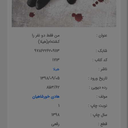
عنوان :
من فقط دو نفر را
کشته‌ام(هیلا)
شابک :
9786226209113
کد کتاب :
1713
ناشر :
هیلا
تاریخ ورود :
1398/09/05
رده دیویی :
3/62فا8
مولف :
هادی خورشاهیان
نوبت چاپ :
1
سال چاپ :
1398
قطع :
رقعی