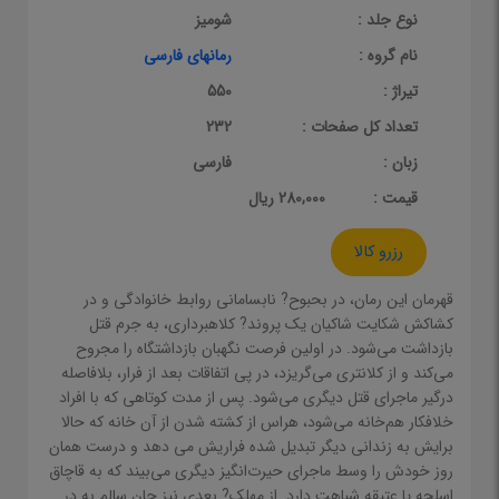
نوع جلد :
شومیز
نام گروه :
رمانهای فارسی
تیراژ :
550
تعداد کل صفحات :
232
زبان :
فارسی
قيمت :
280,000 ریال
رزرو کالا
قهرمان این رمان، در بحبوح? نابسامانی روابط خانوادگی و در
کشاکش شکایت شاکیان یک پروند? کلاهبرداری، به جرم قتل
بازداشت می‌شود. در اولین فرصت نگهبان بازداشتگاه را مجروح
می‌کند و از کلانتری می‌گریزد، در پی اتفاقات بعد از فرار، بلافاصله
درگیر ماجرای قتل دیگری می‌شود. پس از مدت کوتاهی که با افراد
خلافکار هم‌خانه می‌شود، هراس از کشته شدن از آن خانه که حالا
برایش به زندانی دیگر تبدیل شده فراریش می دهد و درست همان
روز خودش را وسط ماجرای حیرت‌انگیز دیگری می‌بیند که به قاچاق
اسلحه یا عتیقه شباهت دارد. از مهلک? بعدی نیز جان سالم به در