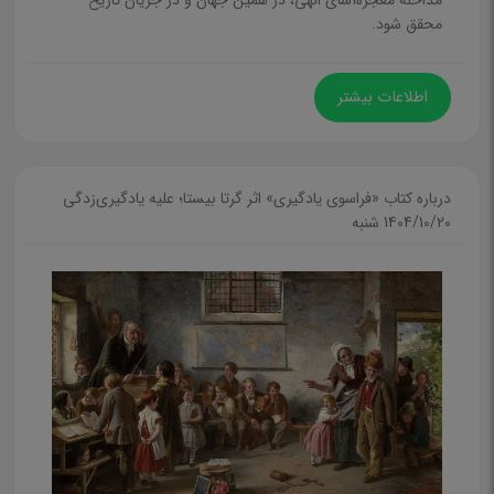
مداخلۀ معجزه‌آسای الهی، در همین جهان و در جریان تاریخ
محقق شود.
ورزش و سرگرمی
کارت پستال
اطلاعات بیشتر
فناوری و IT
صنایع دستی، توریسم و گردشگری
تقویم،سررسید و مناسبت‌ها
درباره کتاب «فراسوی یادگیری» اثر گرتا بیستا؛ علیه یادگیری‌زدگی
1404/10/20 شنبه
عرفان و تصوف
عرفان شرقی
عرفان غربی
اخلاق،جستار و پدیدارشناسی
فلسفه و منطق
فلسفه شرقی
فلسفه غربی