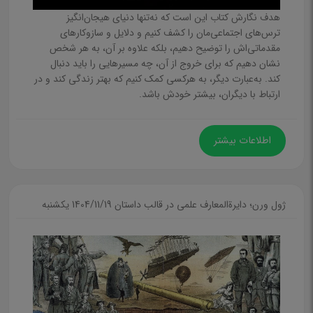
هدف نگارش کتاب این است که نه‌تنها دنیای هیجان‌انگیز
روانکاوی و تربیت فرزند
ترس‌های اجتماعی‌مان را کشف کنیم و دلایل و سازوکارهای
خانواده و ازدواج
مقدماتی‌اش را توضیح دهیم، بلکه علاوه بر آن، به هر شخص
نشان دهیم که برای خروج از آن، ‌چه مسیرهایی را باید دنبال
موفقیت و سبک زندگی
کند. به‌عبارت دیگر، به هرکسی کمک کنیم که بهتر زندگی کند و در
فرا روانشناسی
ارتباط با دیگران، بیشتر خودش باشد.
روانشناسی عمومی
روانشناسی بالینی
اطلاعات بیشتر
روان درمانگری انگیزشی
زبان، گویش و زبانشناسی
ژول ورن؛ دایرةالمعارف علمی در قالب داستان
1404/11/19 يكشنبه
عرفان و فلسفه
علوم اجتماعی
جامعه شناسی
انسان شناسی