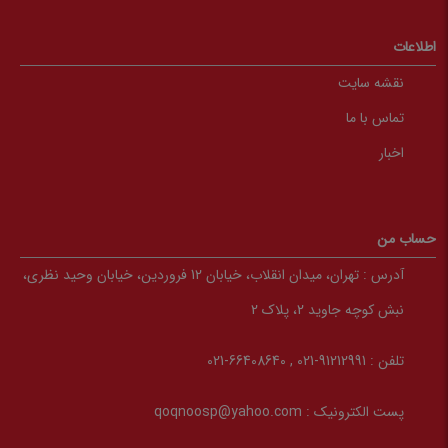
اطلاعات
نقشه سایت
تماس با ما
اخبار
حساب من
آدرس :
تهران، میدان انقلاب، خیابان 12 فروردین، خیابان وحید نظری،
نبش کوچه جاوید 2، پلاک 2
تلفن :
91212991-021 , 66408640-021
پست الکترونیک :
qoqnoosp@yahoo.com