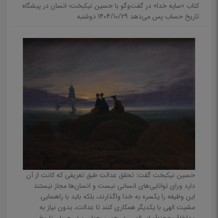
کتاب «سایه خدا» در گفت‌وگو با حسین نیکبخت؛ انسان در پیشگاه
عکاسی
تاریخ حساب پس می‌دهد
1404/10/29 دوشنبه
هنرهای نمایشی
سینما و تلویزیون، فیلم‌نامه و مستند
تئاتر و نمایش‌نامه
کتب نفیس
مجموعه‌های ققنوس
مجموعه ملل
مجموعه تاریخ جهان
مجموعه چشم‌انداز از تاریخ معاصر
حسین نیکبخت گفت: تحقق عدالت طبق تعریفی که کانت از آن
چند رسانه‌ای و دیجیتال
دارد ورای توانایی‌های انسانی نیست و انسان‌ها مجاز نیستند
صوتی و شنیداری
این وظیفه را یکسره به خدا واگذارند، بلکه باید با راهنمایی
مشیت الهی با یکدیگر همکاری کنند تا عدالت، بدون نیاز به
تصویری و دیجیتال