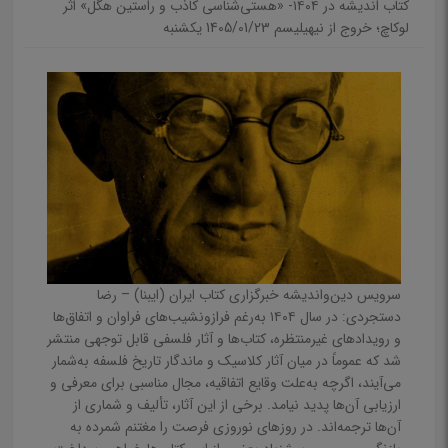
کتاب اندیشه در ۱۴۰۴- «هستی‌شناسی کاذب و راستین هگل» اثر
لوکاچ؛ خروج از نیهیلیسم
1405/01/23 يكشنبه
مجموعه داستان‌های فارسی
مجموعه داستان‌های خارجی
تاریخ ادبیات
نظم و نثر به زبان‌های دیگر
مقاله
اقتصاد، مدیریت و بازرگانی
بهداشت و سلامت
تاریخ
سرویس دین‌واندیشه خبرگزاری کتاب ایران (ایبنا) – رضا
تاریخ، روایات، متون و مستندات ایران
دستجردی: در سال ۱۴۰۴ به‌رغم فرازونشیب‌های فراوان و اتفاق‌ها
و رویدادهای غیرمنتظره، کتاب‌ها و آثار فلسفی قابل توجهی منتشر
تاریخ، روایات، متون و مستندات جهان
شد که عموماً در میان آثار کلاسیک و ماندگار تاریخ فلسفه به‌شمار
می‌آیند، اگرچه به‌علت وقایع اتفاقیه، مجال مناسبی برای معرفی و
سفرنامه‌، سرگذشتنامه، مصاحبه و بزرگداشت
ارزیابی آن‌ها پدید نیامد. برخی از این آثار، تألیف و شماری از
تاریخ ادیان
آن‌ها ترجمه‌اند. در روزهای نوروزی فرصت را مغتنم شمرده به