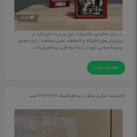
کتاب‌کار، رنگ‌آمیزی و سرگرمی
رمان کودک
ادبیات کودک و مشاهیر
در رمان «ماتیاس ساندورف»، ژول ورن به جای تکیه بر
پیش‌بینی‌های فناورانه و اکتشافات علمی، مخاطب را وارد فضای
نمایشنامه و هنر
پیچیدهٔ سیاسی اروپا در نیمهٔ دوم قرن نوزدهم می‌کند.
فلسفه
نوجوان
اطلاعات بیشتر
رمان ‌نوجوان فارسی
رمان نوجوان خارجی
امام محمد غزالی؛ منتقد یا مدافع فلسفه
1404/09/29 شنبه
علمی و آموزشی
برنامه‌ریزی، مهارتی و روانشناسی
تاریخ، ادبیات نوجوان و مشاهیر
نمایشنامه و هنر