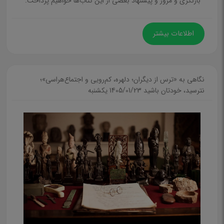
بازنگری و مرور و پیشنهاد بعضی از این کتاب‌ها خواهیم پرداخت.
تاریخ هنر
تاریخ فلسفه
اطلاعات بیشتر
تغذیه و آشپزی
حقوق و جزاء و حقوق بین‌الملل
فرهنگ و دایرة المعارف و لغت نامه و مرجع
نگاهی به «ترس از دیگران؛ دلهره، کم‌رویی و اجتماع‌هراسی»؛
نترسید، خودتان باشید
1405/01/23 يكشنبه
مکاتب و ادیان
آئین و مکاتب شرقی
آئین و مکاتب غــربی
آئین و مکاتب اسلامی
تفسیر دینی
قرآن، ادعیه، روضه و مناجات نامه
اسطوره، اسطوره‌شناسی
روانشناسی