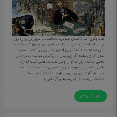
تفسیر و بررسی و ترجمه
علوم پایه
ریاضی
شیمی
گفت‌وگوی ایبنا با مهدی بهنوش، به‌مناسبت زادروز ژول ورن؛ ژول
فیزیک و نجوم
ورن؛ دایرةالمعارف علمی در قالب داستان مهدی بهنوش - مترجم
جغرافیا اقلیم
رمان «هشتصد فرسنگ روی آمازون» ژول ورن - گفت: «شاید
سخن گزافی نباشد اگر ژول ورن را بزرگترین نویسنده ژانر علمی -
زیست شناسی
تخیلی بدانیم، زیرا که او از اولین نویسنده‌هایی است که ژانر
علمی - تخیلی در مفهوم مدرن را معرفی کرد. به عقیده بنده
علوم سیاسی
مجموعه آثار ژول ورن دایرةالمعارفی است از تنوع زیستی و
فرهنگ و هنر
اطلاعات ارزشمند در سرزمین‌های گوناگون.»
موسیقی
هنرهای تجسمی
اطلاعات بیشتر
نقاشی، طراحی و مجسمه سازی
معماری