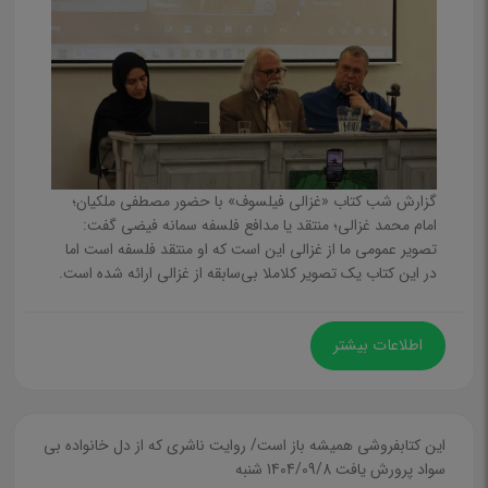
فلسفه
داستان
ترانه و شعر
خردسال
بازی و سرگرمی
گزارش شب کتاب «غزالی فیلسوف» با حضور مصطفی ملکیان؛
شعر و رنگ‌آمیزی
امام محمد غزالی؛ منتقد یا مدافع فلسفه سمانه فیضی گفت:‌
فومی، پارچه‌ای، حمام، مقوایی
تصویر عمومی ما از غزالی این است که او منتقد فلسفه است اما
در این کتاب یک تصویر کلاملا بی‌سابقه از غزالی ارائه شده است.
آموزشی و مهارتی و روانشناسی
داستان
اطلاعات بیشتر
انبار
تازه‌هاي نشر كودك و نوجوان
این کتابفروشی همیشه باز است/ روایت ناشری که از دل خانواده بی
تجديد چاپ كودك و نوجوان
سواد پرورش یافت
1404/09/8 شنبه