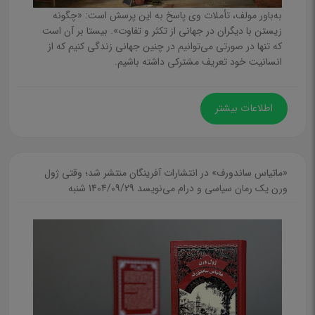
آموزشی
به‌باور مولف، تأملات وی پاسخ به این پرسش است: «چگونه
زیستن با دیگران در جهانی از تکثر و تفاوت». بیستا بر آن است
تازه‌هاي نشر بزرگسال
که تنها در صورتی می‌توانیم در چنین جهانی زندگی کنیم که از
تجديد چاپ بزرگسال
انسانیت خود تعریف مشترکی داشته باشیم.
فصلنامه
ماهنامه
اطلاعات بیشتر
هفته نامه
گاه نامه
«ماتیاس ساندورف» در انتشارات آفرینگان منتشر شد؛ وقتی ژول
ورن یک رمان سیاسی و درام می‌نویسد
1404/09/29 شنبه
کودک و نوجوان
کودک
داستان
ترانه و شعر
علمی و آموزشی
برنامه‌ریزی، مهارتی و روانشناسی