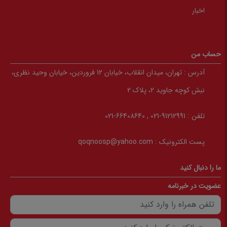
اخبار
ورزش و سرگرمی
کارت پستال
فناوری و IT
حساب من
صنایع دستی، توریسم و گردشگری
آدرس :
تهران، میدان انقلاب، خیابان 12 فروردین، خیابان وحید نظری،
تقویم،سررسید و مناسبت‌ها
نبش کوچه جاوید 2، پلاک 2
عرفان و تصوف
تلفن :
91212991-021 , 66408640-021
عرفان شرقی
عرفان غربی
پست الکترونیک :
qoqnoosp@yahoo.com
اخلاق،جستار و پدیدارشناسی
ما را دنبال کنید
فلسفه و منطق
عضویت در خبرنامه
فلسفه شرقی
فلسفه غربی