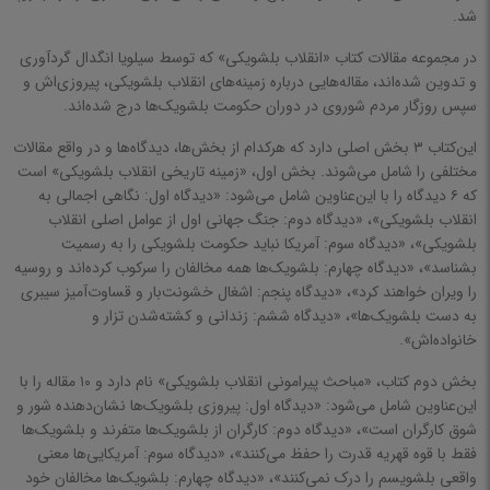
تاریخ هنر
شد.
تاریخ فلسفه
در مجموعه مقالات کتاب «انقلاب بلشویکی» که توسط سیلویا انگدال گردآوری
و تدوین شده‌اند، مقاله‌هایی درباره زمینه‌های انقلاب بلشویکی، پیروزی‌اش و
تغذیه و آشپزی
سپس روزگار مردم شوروی در دوران حکومت بلشویک‌ها درج شده‌اند.
حقوق و جزاء و حقوق بین‌الملل
این‌کتاب ۳ بخش اصلی دارد که هرکدام از بخش‌ها، دیدگاه‌ها و در واقع مقالات
مختلفی را شامل می‌شوند. بخش اول، «زمینه تاریخی انقلاب بلشویکی» است
فرهنگ و دایرة المعارف و لغت نامه و مرجع
که ۶ دیدگاه را با این‌عناوین شامل می‌شود: «دیدگاه اول: نگاهی اجمالی به
مکاتب و ادیان
انقلاب بلشویکی»، «دیدگاه دوم: جنگ جهانی اول از عوامل اصلی انقلاب
آئین و مکاتب شرقی
بلشویکی»، «دیدگاه سوم: آمریکا نباید حکومت بلشویکی را به رسمیت
بشناسد»، «دیدگاه چهارم:‌ بلشویک‌ها همه مخالفان را سرکوب کرده‌اند و روسیه
آئین و مکاتب غــربی
را ویران خواهند کرد»، «دیدگاه پنجم: اشغال خشونت‌بار و قساوت‌آمیز سیبری
به دست بلشویک‌ها»، «دیدگاه ششم:‌ زندانی و کشته‌شدن تزار و
آئین و مکاتب اسلامی
خانواده‌اش».
تفسیر دینی
بخش دوم کتاب، «مباحث پیرامونی انقلاب بلشویکی» نام دارد و ۱۰ مقاله را با
قرآن، ادعیه، روضه و مناجات نامه
این‌عناوین شامل می‌شود: «دیدگاه اول: پیروزی بلشویک‌ها نشان‌دهنده شور و
شوق کارگران است»، «دیدگاه دوم: کارگران از بلشویک‌ها متفرند و بلشویک‌ها
اسطوره، اسطوره‌شناسی
فقط با قوه قهریه قدرت را حفظ می‌کنند»، «دیدگاه سوم: آمریکایی‌ها معنی
واقعی بلشویسم را درک نمی‌کنند»، «دیدگاه چهارم: بلشویک‌ها مخالفان خود
روانشناسی