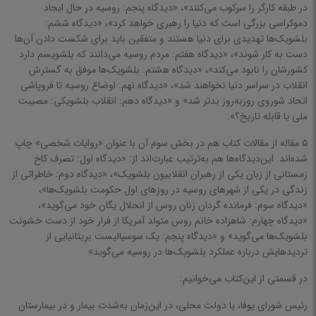
در طبقه کارگر را سرکوب می‌کنند»، «دیدگاه پنجم: روسیه در حال ایجاد
روانکاوی و تربیت فرزند
دموکراسی بزرگی است که دنیا را رهبری خواهد کرد»، «دیدگاه ششم:‌
بلشویک‌ها تهدیدی برای دنیا هستند و متفقین باید برای شکست دادن آن‌ها
خانواده و ازدواج
دست به کار شوند»، «دیدگاه هفتم: مردم روسیه می‌دانند که بلشویسم دارد
موفقیت و سبک زندگی
کشورشان را نابود می‌کند»، «دیدگاه هشتم: بلشویک‌ها موفق به گسترش
انقلاب در سراسر دنیا نخواهند شد»، «دیدگاه نهم: اوضاع روسیه تا فروپاشی
فرا روانشناسی
اتحاد شوروی روزبه‌روز بدتر شد» و «دیدگاه دهم:‌ انقلاب بلشویکی: مصیبت
ملی یا قابله تاریخ؟».
روانشناسی عمومی
روانشناسی بالینی
۵ مقاله از مقالات کتاب هم در بخش سوم آن با عنوان «روایات شخصی» چاپ
شده‌اند. این‌دیدگاه‌ها هم به‌ترتیب عبارت‌اند از: «دیدگاه اول: تصرف کاخ
روان درمانگری انگیزشی
زمستانی از زبان یکی از رهبران انقلابیون بلشویک»، «دیدگاه دوم: خاطراتی از
زندگی در یکی از شهرهای روسیه در روزهای اول حکومت بلشویک‌ها»،
زبان، گویش و زبانشناسی
«دیدگاه سوم: فرمانده گردان زنان روس از انحلال یگان خود می‌گوید»،
«دیدگاه چهارم: شاهزاده خانم روس متولد آمریکا از فرار خود از دست خشونت
عرفان و فلسفه
بلشویک‌ها می‌گوید» و «دیدگاه پنجم: یک سوسیالیست بریتانیایی از
علوم اجتماعی
تردیدهایش درباره عملکرد بلشویک‌ها در روسیه می‌گوید»
جامعه شناسی
در قسمتی از این‌کتاب می‌خوانیم:
انسان شناسی
رئیس شورای یوفا، یا دولت محلی، در این‌زمان به‌شدت بیمار و در بیمارستان