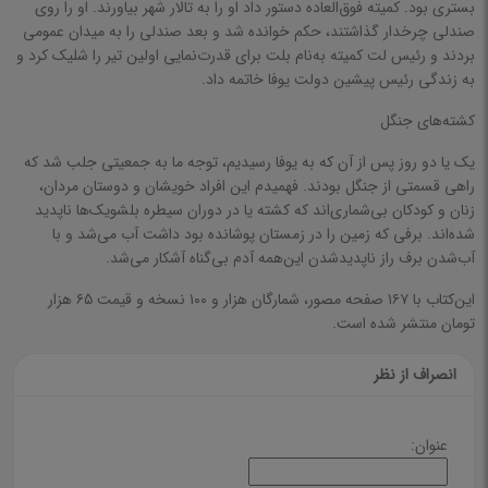
تفسیر و بررسی و ترجمه
بستری بود. کمیته فوق‌العاده دستور داد او را به تالار شهر بیاورند. او را روی
صندلی چرخدار گذاشتند، حکم خوانده شد و بعد صندلی را به میدان عمومی
علوم پایه
بردند و رئیس لت کمیته به‌نام بلت برای قدرت‌نمایی اولین تیر را شلیک کرد و
به زندگی رئیس پیشین دولت یوفا خاتمه داد.
ریاضی
کشته‌های جنگل
شیمی
فیزیک و نجوم
یک یا دو روز پس از آن که به یوفا رسیدیم، توجه ما به جمعیتی جلب شد که
راهی قسمتی از جنگل بودند. فهمیدم این افراد خویشان و دوستان مردان،
جغرافیا اقلیم
زنان و کودکان بی‌شماری‌اند که کشته یا در دوران سیطره بلشویک‌ها ناپدید
شده‌اند. برفی که زمین را در زمستان پوشانده بود داشت آب می‌شد و با
زیست شناسی
آب‌شدن برف راز ناپدیدشدن این‌همه آدم بی‌گناه آشکار می‌شد.
علوم سیاسی
این‌کتاب با ۱۶۷ صفحه مصور، شمارگان هزار و ۱۰۰ نسخه و قیمت ۶۵ هزار
تومان منتشر شده است.
فرهنگ و هنر
موسیقی
انصراف از نظر
هنرهای تجسمی
نقاشی، طراحی و مجسمه سازی
عنوان:
معماری