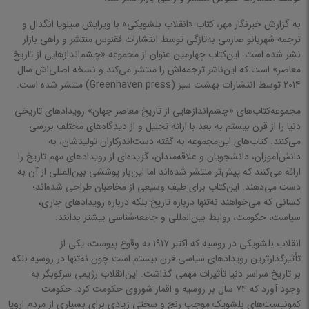
مجموعه داستان‌های فارسی
به گزارش
خبرنگار مهر
، کتاب «انقلاب بلشویکی» با ویرایش سیلویا انگدال و
ترجمه شهربانو صارمی به‌تازگی توسط انتشارات ققنوس منتشر و راهی بازار
مجموعه داستان‌های خارجی
نشر شده است. این‌کتاب چهارمین عنوان از مجموعه «چشم‌اندازهایی از تاریخ
تاریخ ادبیات
معاصر» است که این‌ناشر ترجمه‌اش را منتشر می‌کند و نسخه اصلی‌اش سال
۲۰۱۴ توسط انتشارات بهشت سبز (Greenhaven press) منتشر شده است.
نظم و نثر به زبان‌های دیگر
مجموعه‌کتاب‌های «چشم‌اندازهایی از تاریخ معاصر جهان» رویدادهای تاریخی
مقاله
دنیا را از قرن بیستم به بعد با ارائه تحلیل و از دیدگاه‌های مختلف بررسی
می‌کنند. کتاب‌های این‌مجموعه به گفته دست‌اندرکاران تولیدشان، به
اقتصاد، مدیریت و بازرگانی
دانش‌آموزان، دانشجویان و علاقه‌مندان، گزیده‌ای از رویدادهای مهم تاریخ را
ارائه می‌کنند که پیش‌تر منتشر شده‌اند اما این‌بار پوششی بین‌المللی از آن به
بهداشت و سلامت
دست می‌دهند. این‌کتاب برای طیف وسیعی از مخاطبان طراحی شده‌اند؛
تاریخ
کسانی که می‌خواهند نه‌تنها درباره تاریخ بلکه درباره رویدادهای جاری،
تاریخ، روایات، متون و مستندات ایران
سیاست، حکومت، روابط بین‌المللی و جامعه‌شناسی بیشتر بدانند.
تاریخ، روایات، متون و مستندات جهان
انقلاب بلشویکی در روسیه که اکتبر ۱۹۱۷ به وقوع پیوست، یکی از
تأثیرگذارترین رویدادهای سیاسی قرن بیستم است چون نه‌تنها در روسیه بلکه
سفرنامه‌، سرگذشتنامه، مصاحبه و بزرگداشت
بر تاریخ سراسر دنیا تأثیرات مهمی گذاشت. این‌انقلاب رژیمی سرکوبگر به
تاریخ ادیان
وجود آورد که ۷۴ سال بر روسیه و اقمار شوروی حکومت کرد. حکومت
کمونیست‌های بلشویک موجب رنج و سختی زیادی برای بسیاری از مردم اروپا