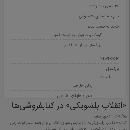
کتاب‌های تقدیرشده
جام باشگاه‌های کتابخوانی
خرید به قیمت قدیم
کودک و نوجوان به قیمت قدیم
بزرگسال به قیمت قدیم
NewFolder
بزرگسال
ادبیات
رمان خارجی
شعر و هایکوی خارجی
«انقلاب بلشویکی» در کتابفروشی‌ها
رمان فارسی
شعر و دیوان فارسی
1401/04/15 چهارشنبه
کتاب «انقلاب بلشویکی» با ویرایش سیلویا انگدال و ترجمه شهربانو صارمی
غزل
توسط انتشارات ققنوس منتشر و راهی بازار نشر شد.