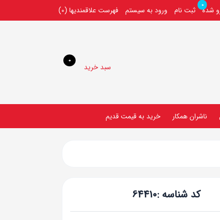
0
رو شده
ثبت نام
ورود به سیستم
فهرست علاقمندیها
(0)
0
سبد خرید
ناشران همکار
خريد به قيمت قديم
کد شناسه :
64410