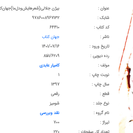
عنوان :
بیژن جلالی(شعرهایش‌ودل‌ما)جهان‌ک
شابک :
9786008967132
کد کتاب :
64410
ناشر :
جهان کتاب
تاریخ ورود :
1401/07/16
رده دیویی :
1/6209فا8
مولف :
کامیار عابدی
نوبت چاپ :
1
سال چاپ :
1397
قطع :
رقعی
نوع جلد :
شومیز
نام گروه :
نقد وبررسی
تیراژ :
700
تعداد کل صفحات :
220