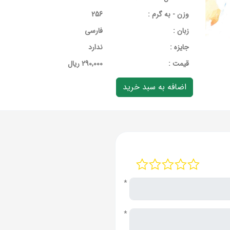
وزن - به گرم :
256
زبان :
فارسی
جایزه :
ندارد
قيمت :
290,000 ریال
*
*