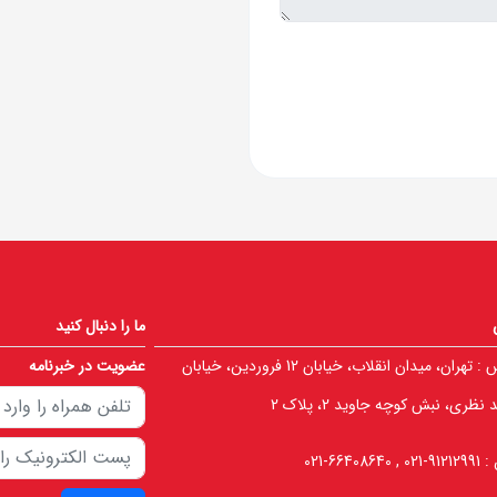
ما را دنبال کنید
 :
تهران، میدان انقلاب، خیابان 12 فروردین، خیابان
عضویت در خبرنامه
نظری، نبش کوچه جاوید 2، پلاک 2
 :
91212991-021 , 66408640-021