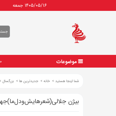
1405/05/16 جمعه
موضوعات
ص
شما اینجا هستید
>
خانه
>
جدیدترین ها
>
بزرگسال
>
بیژن جلالی(شعرهایش‌ودل‌ما)جها