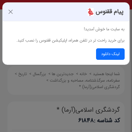
پیام ققنوس
به سایت ما خوش آمدید!
برای خرید راحت تر در تلفن همراه، اپلیکیشن ققنوس را نصب کنید.
جستجوی پیشرفته
لینک دانلود
شما اینجا هستید
>
خانه
>
جدیدترین ها
>
بزرگسال
>
تاریخ
>
سفرنامه‌، سرگذشتنامه، مصاحبه و بزرگداشت
>
گردشگری اسلامی(آرما) *
گردشگری اسلامی(آرما) *
کد شناسه :
61848