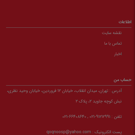
اطلاعات
نقشه سایت
تماس با ما
اخبار
حساب من
آدرس :
تهران، میدان انقلاب، خیابان 12 فروردین، خیابان وحید نظری،
نبش کوچه جاوید 2، پلاک 2
تلفن :
91212991-021 , 66408640-021
پست الکترونیک :
qoqnoosp@yahoo.com