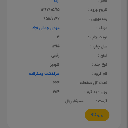
ناشر :
آرما
تاریخ ورود :
1397/05/15
رده دیویی :
955/0042
مولف :
مهدی جمالی نژاد
نوبت چاپ :
3
سال چاپ :
1395
قطع :
رقعی
نوع جلد :
شومیز
نام گروه :
سرگذشت وسفرنامه
تعداد کل صفحات :
224
وزن - به گرم :
254
قيمت :
85,000 ریال
رزرو کالا