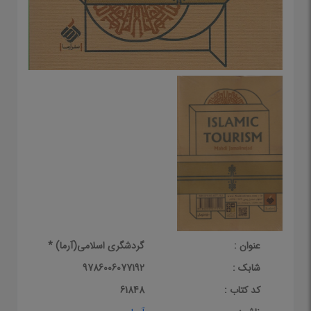
عنوان :
گردشگری اسلامی(آرما) *
شابک :
9786006077192
کد کتاب :
61848