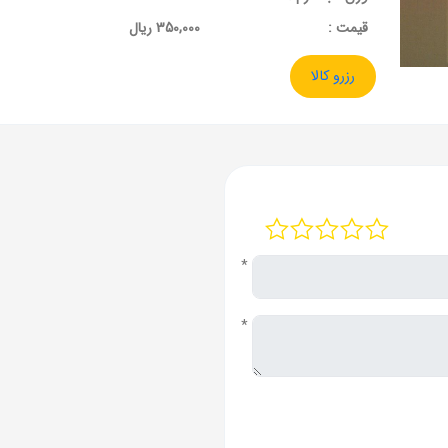
قيمت :
350,000 ریال
رزرو کالا
*
*