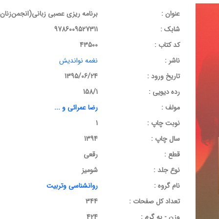
عنوان :
برنامه ریزی عصبی زبانی(انجمن‌زنان
شابک :
9786009527311
کد کتاب :
43500
ناشر :
نغمه نواندیش
تاریخ ورود :
1395/06/24
رده دیویی :
158/1
مولف :
رضا عمرائی و ...
نوبت چاپ :
1
سال چاپ :
1394
قطع :
رقعی
نوع جلد :
شومیز
نام گروه :
روانشناسی وتربیت
تعداد کل صفحات :
344
وزن - به گرم :
424