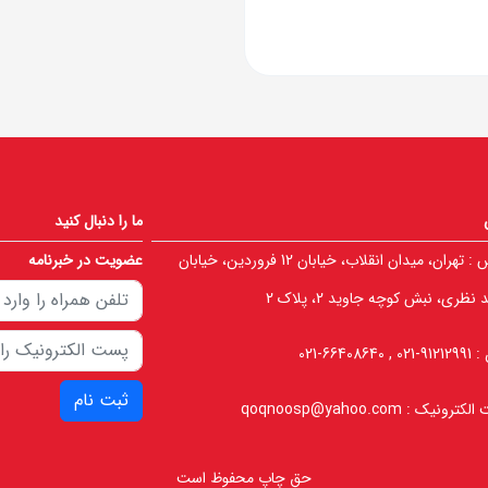
ما را دنبال کنید
 :
تهران، میدان انقلاب، خیابان 12 فروردین، خیابان
عضویت در خبرنامه
نظری، نبش کوچه جاوید 2، پلاک 2
 :
91212991-021 , 66408640-021
ثبت نام
الکترونیک :
qoqnoosp@yahoo.com
حق چاپ محفوظ است