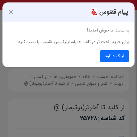
پیام ققنوس
به سایت ما خوش آمدید!
برای خرید راحت تر در تلفن همراه، اپلیکیشن ققنوس را نصب کنید.
جستجوی پیشرفته
لینک دانلود
شما اینجا هستید
>
خانه
>
جدیدترین ها
>
بزرگسال
>
ادبیات
>
شعر و دیوان فارسی
>
از کلید تا آخرتر(بوتیمار) @
از کلید تا آخرتر(بوتیمار) @
کد شناسه :
25728