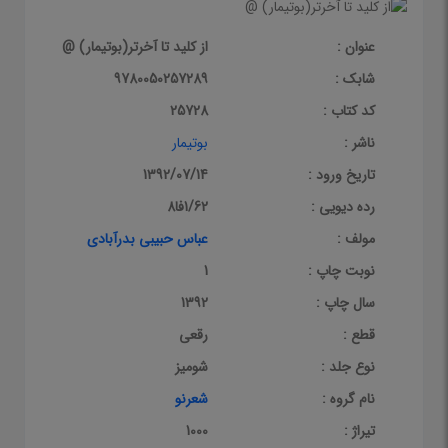
عنوان :
از کلید تا آخرتر(بوتیمار) @
شابک :
9780050257289
کد کتاب :
25728
ناشر :
بوتیمار
تاریخ ورود :
1392/07/14
رده دیویی :
1/62فا8
مولف :
عباس حبیبی بدرآبادی
نوبت چاپ :
1
سال چاپ :
1392
قطع :
رقعی
نوع جلد :
شومیز
نام گروه :
شعرنو
تیراژ :
1000