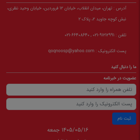
آدرس :
تهران، میدان انقلاب، خیابان 12 فروردین، خیابان وحید نظری،
نبش کوچه جاوید 2، پلاک 2
تلفن :
91212991-021 , 66408640-021
پست الکترونیک :
qoqnoosp@yahoo.com
ما را دنبال کنید
عضویت در خبرنامه
ثبت نام
1405/05/16 جمعه