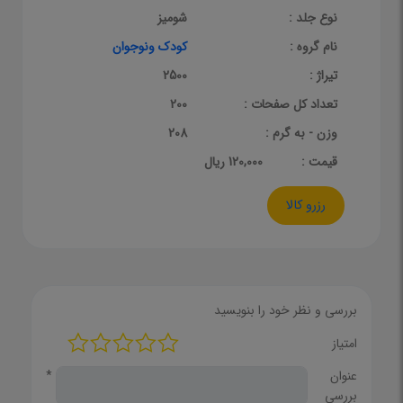
نوع جلد :
شومیز
نام گروه :
کودک ونوجوان
تیراژ :
2500
تعداد کل صفحات :
200
وزن - به گرم :
208
قيمت :
120,000 ریال
رزرو کالا
بررسی و نظر خود را بنویسید
امتیاز
عنوان
*
بررسی