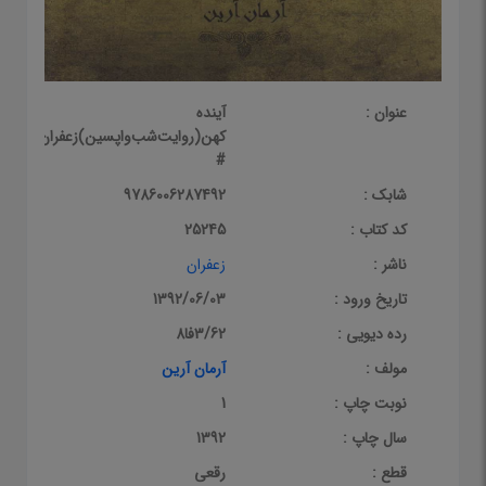
عنوان :
آینده
کهن(روایت‌شب‌واپسین)زعفران
#
شابک :
9786006287492
کد کتاب :
25245
ناشر :
زعفران
تاریخ ورود :
1392/06/03
رده دیویی :
3/62فا8
مولف :
آرمان آرین
نوبت چاپ :
1
سال چاپ :
1392
قطع :
رقعی