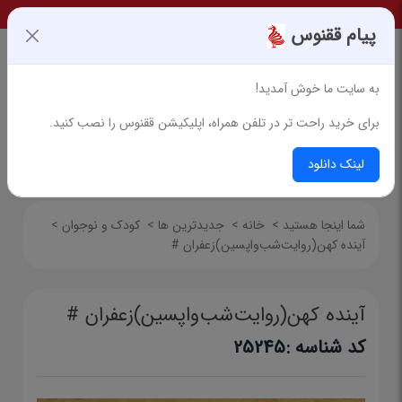
پیام ققنوس
به سایت ما خوش آمدید!
برای خرید راحت تر در تلفن همراه، اپلیکیشن ققنوس را نصب کنید.
جستجوی پیشرفته
لینک دانلود
شما اینجا هستید
>
خانه
>
جدیدترین ها
>
کودک و نوجوان
>
آینده کهن(روایت‌شب‌واپسین)زعفران #
آینده کهن(روایت‌شب‌واپسین)زعفران #
کد شناسه :
25245