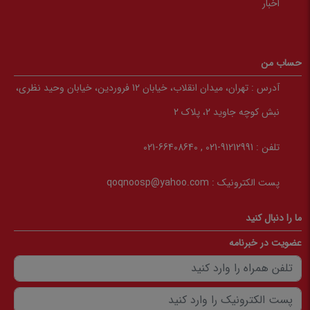
اخبار
حساب من
آدرس :
تهران، میدان انقلاب، خیابان 12 فروردین، خیابان وحید نظری،
نبش کوچه جاوید 2، پلاک 2
تلفن :
91212991-021 , 66408640-021
پست الکترونیک :
qoqnoosp@yahoo.com
ما را دنبال کنید
عضویت در خبرنامه