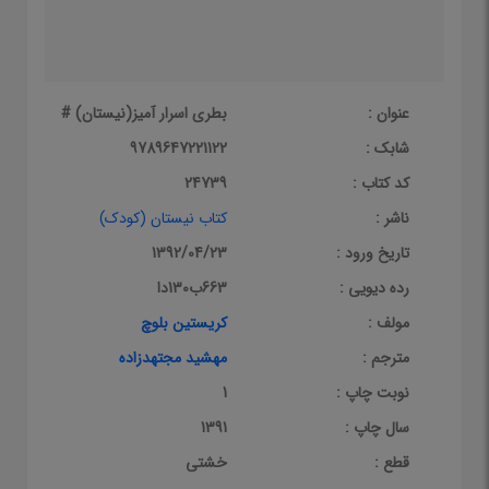
عنوان :
بطری اسرار آمیز(نیستان) #
شابک :
9789647221122
کد کتاب :
24739
ناشر :
کتاب نیستان (کودک)
تاریخ ورود :
1392/04/23
رده دیویی :
663ب130دا
مولف :
کریستین بلوچ
مترجم :
مهشید مجتهدزاده
نوبت چاپ :
1
سال چاپ :
1391
قطع :
خشتی