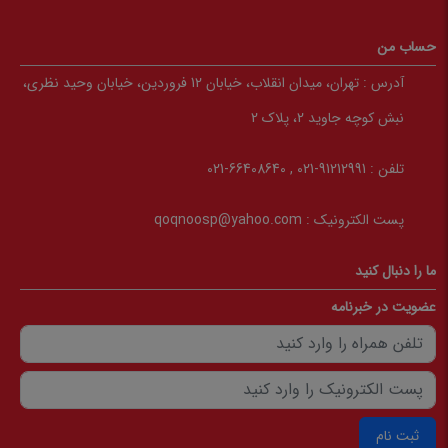
حساب من
آدرس :
تهران، میدان انقلاب، خیابان 12 فروردین، خیابان وحید نظری،
نبش کوچه جاوید 2، پلاک 2
تلفن :
91212991-021 , 66408640-021
پست الکترونیک :
qoqnoosp@yahoo.com
ما را دنبال کنید
عضویت در خبرنامه
ثبت نام