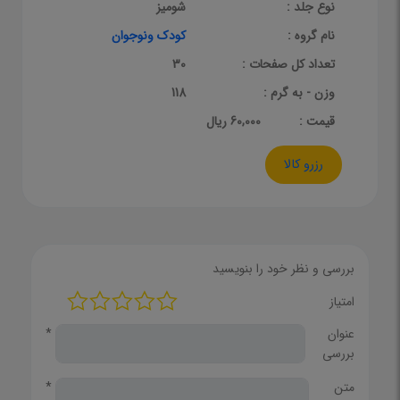
نوع جلد :
شومیز
نام گروه :
کودک ونوجوان
تعداد کل صفحات :
30
وزن - به گرم :
118
قيمت :
60,000 ریال
رزرو کالا
بررسی و نظر خود را بنویسید
امتیاز
عنوان
*
بررسی
متن
*