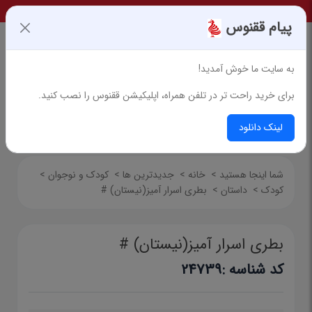
پیام ققنوس
به سایت ما خوش آمدید!
برای خرید راحت تر در تلفن همراه، اپلیکیشن ققنوس را نصب کنید.
جستجوی پیشرفته
لینک دانلود
شما اینجا هستید
>
خانه
>
جدیدترین ها
>
کودک و نوجوان
>
کودک
>
داستان
>
بطری اسرار آمیز(نیستان) #
بطری اسرار آمیز(نیستان) #
کد شناسه :
24739