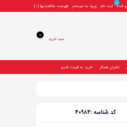
0
رو شده
ثبت نام
ورود به سیستم
فهرست علاقمندیها
(0)
0
سبد خرید
ناشران همکار
خريد به قيمت قديم
کد شناسه :
40984