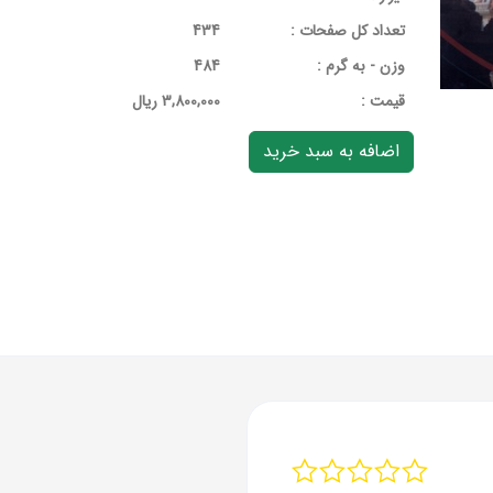
تعداد کل صفحات :
434
وزن - به گرم :
484
قيمت :
3,800,000 ریال