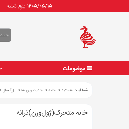
1405/05/15 پنج شنبه
موضوعات
ص
شما اینجا هستید
>
خانه
>
جدیدترین ها
>
بزرگسال
>
خانه متحرک(ژول‌ورن)ترانه