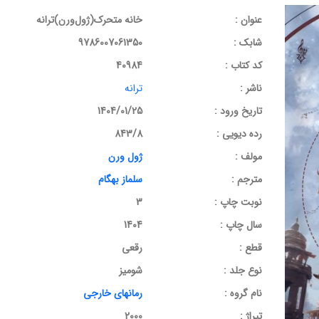
عنوان :
خانه متحرک(ژول‌ورن)ترانه
شابک :
9786007061350
کد کتاب :
40984
ناشر :
ترانه
تاریخ ورود :
1404/01/25
رده دیویی :
843/8
مولف :
ژول ورن
مترجم :
سلماز بهگام
نوبت چاپ :
3
سال چاپ :
1404
قطع :
رقعی
نوع جلد :
شومیز
نام گروه :
رمانهای خارجی
تیراژ :
2000