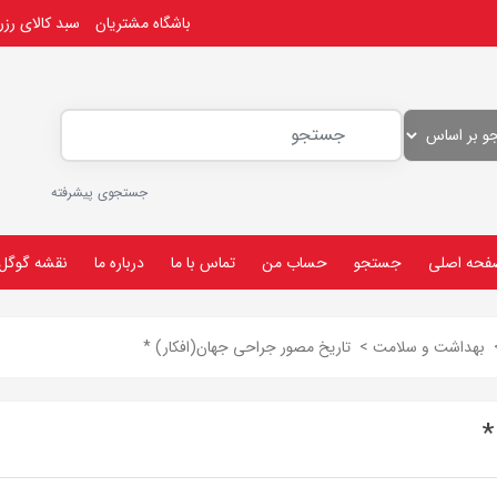
باشگاه مشتریان
سبد کالای رز
جستجوی پیشرفته
فحه اصلی
جستجو
حساب من
تماس با ما
درباره ما
نقشه گوگل
بهداشت و سلامت
>
تاریخ مصور جراحی جهان(افکار) *
*