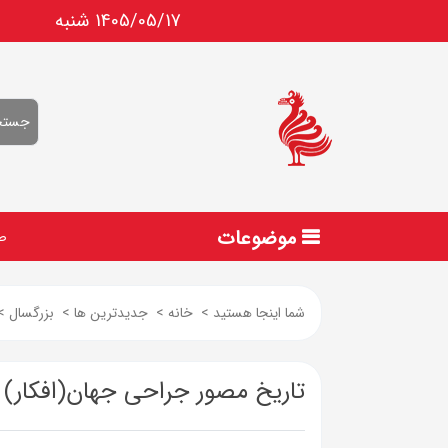
1405/05/17 شنبه
موضوعات
ص
شما اینجا هستید
>
خانه
>
جدیدترین ها
>
بزرگسال
>
تاریخ مصور جراحی جهان(افکار) 