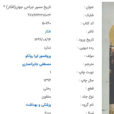
عنوان :
تاریخ مصور جراحی جهان(افکار) *
شابک :
9789642281022
کد کتاب :
50760
ناشر :
افکار
تاریخ ورود :
1399/08/14
رده دیویی :
ندارد
مولف :
پروفسور ایرا روتکو
مترجم :
مصطفی جابرانصاری
نوبت چاپ :
1
سال چاپ :
1394
قطع :
رحلی
نوع جلد :
سلفون
نام گروه :
پزشکی و بهداشت
تیراژ :
2000