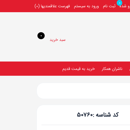
0
رو شده
ثبت نام
ورود به سیستم
فهرست علاقمندیها
(0)
0
سبد خرید
ناشران همکار
خريد به قيمت قديم
کد شناسه :
50760