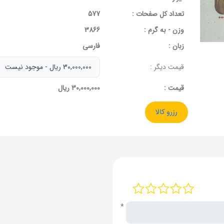
تعداد کل صفحات :
577
وزن - به گرم :
3866
زبان :
فارسی
قیمت دیگر :
قيمت :
30,000,000 ریال
رزرو کالا
*