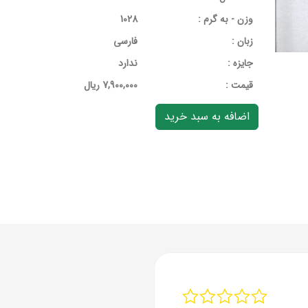
وزن - به گرم :
1028
زبان :
فارسی
جایزه :
ندارد
قيمت :
7,900,000 ریال