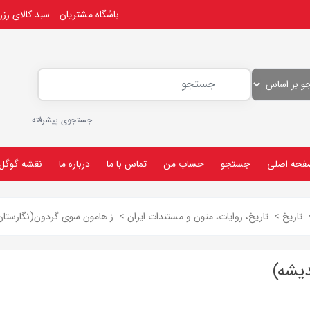
باشگاه مشتریان
سبد کالای رز
جستجوی پیشرفته
فحه اصلی
جستجو
حساب من
تماس با ما
درباره ما
نقشه گوگل
تاریخ
>
تاریخ، روایات، متون و مستندات ایران
>
ز هامون سوی گردون(نگارستان‌
دیشه)