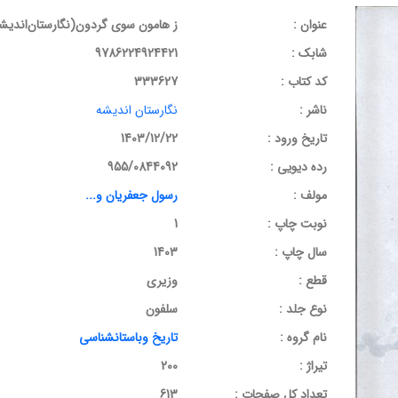
عنوان :
ز هامون سوی گردون(نگارستان‌اندیش
شابک :
9786224924421
کد کتاب :
333627
ناشر :
نگارستان اندیشه
تاریخ ورود :
1403/12/22
رده دیویی :
955/0844092
مولف :
رسول جعفریان و...
نوبت چاپ :
1
سال چاپ :
1403
قطع :
وزیری
نوع جلد :
سلفون
نام گروه :
تاریخ وباستانشناسی
تیراژ :
200
تعداد کل صفحات :
613