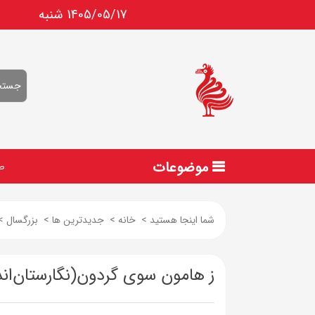
1405/05/17 شنبه
موضوعات
ص
شما اینجا هستید
>
خانه
>
جدیدترین ها
>
بزرگسال
>
ز هامون سوی گردون(نگارستان‌ان