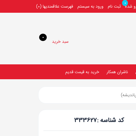
0
رو شده
ثبت نام
ورود به سیستم
فهرست علاقمندیها
(0)
0
سبد خرید
ناشران همکار
خريد به قيمت قديم
اندیشه)
کد شناسه :
333627