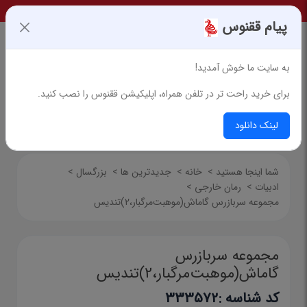
پیام ققنوس
به سایت ما خوش آمدید!
برای خرید راحت تر در تلفن همراه، اپلیکیشن ققنوس را نصب کنید.
جستجوی پیشرفته
لینک دانلود
شما اینجا هستید
>
خانه
>
جدیدترین ها
>
بزرگسال
>
ادبیات
>
رمان خارجی
>
مجموعه سربازرس گاماش(موهبت‌مرگبار،2)تندیس
مجموعه سربازرس
گاماش(موهبت‌مرگبار،2)تندیس
کد شناسه :
333572