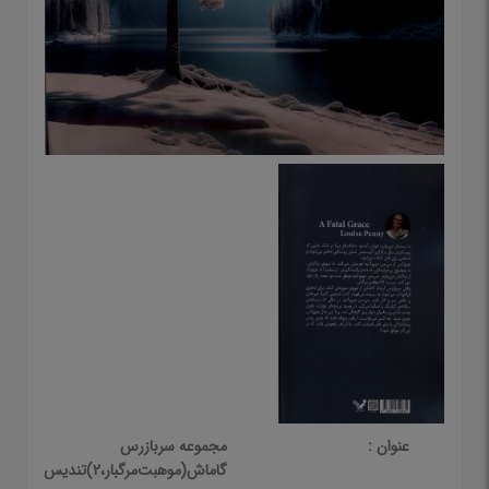
عنوان :
مجموعه سربازرس
گاماش(موهبت‌مرگبار،2)تندیس