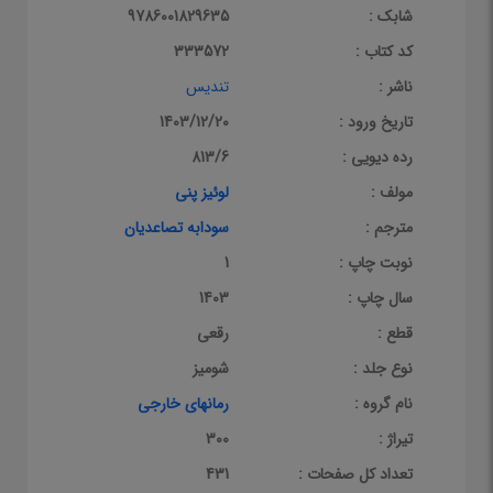
شابک :
9786001829635
کد کتاب :
333572
ناشر :
تندیس
تاریخ ورود :
1403/12/20
رده دیویی :
813/6
مولف :
لوئیز پنی
مترجم :
سودابه تصاعدیان
نوبت چاپ :
1
سال چاپ :
1403
قطع :
رقعی
نوع جلد :
شومیز
نام گروه :
رمانهای خارجی
تیراژ :
300
تعداد کل صفحات :
431