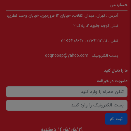
حساب من
آدرس :
تهران، میدان انقلاب، خیابان 12 فروردین، خیابان وحید نظری،
نبش کوچه جاوید 2، پلاک 2
تلفن :
91212991-021 , 66408640-021
پست الکترونیک :
qoqnoosp@yahoo.com
ما را دنبال کنید
عضویت در خبرنامه
ثبت نام
1405/05/19 دوشنبه