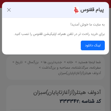
پیام ققنوس
به سایت ما خوش آمدید!
برای خرید راحت تر در تلفن همراه، اپلیکیشن ققنوس را نصب کنید.
جستجوی پیشرفته
لینک دانلود
شما اینجا هستید
>
خانه
>
جدیدترین ها
>
بزرگسال
>
تاریخ
>
سفرنامه‌، سرگذشتنامه، مصاحبه و بزرگداشت
>
آدولف هیتلر(ازآغازتاپایان)سبزان
آدولف هیتلر(ازآغازتاپایان)سبزان
کد شناسه :
333342