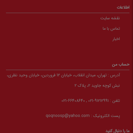
اطلاعات
نقشه سایت
تماس با ما
اخبار
حساب من
آدرس :
تهران، میدان انقلاب، خیابان 12 فروردین، خیابان وحید نظری،
نبش کوچه جاوید 2، پلاک 2
تلفن :
91212991-021 , 66408640-021
پست الکترونیک :
qoqnoosp@yahoo.com
ما را دنبال کنید