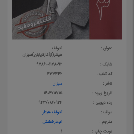
عنوان :
آدولف
هیتلر(ازآغازتاپایان)سبزان
شابک :
9786001178092
کد کتاب :
333342
ناشر :
سبزان
تاریخ ورود :
1403/12/15
رده دیویی :
943/0860924
مولف :
آدولف هیتلر
مترجم :
ام.درخشش
نوبت چاپ :
1