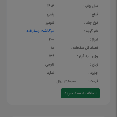
سال چاپ :
1403
قطع :
رقعی
نوع جلد :
شومیز
نام گروه :
سرگذشت وسفرنامه
تیراژ :
300
تعداد کل صفحات :
80
وزن - به گرم :
136
زبان :
فارسی
جایزه :
ندارد
قيمت :
1,280,000 ریال