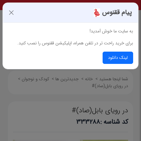
پیام ققنوس
به سایت ما خوش آمدید!
برای خرید راحت تر در تلفن همراه، اپلیکیشن ققنوس را نصب کنید.
جستجوی پیشرفته
لینک دانلود
شما اینجا هستید
>
خانه
>
جدیدترین ها
>
کودک و نوجوان
>
در رویای بابل(صاد)#
در رویای بابل(صاد)#
کد شناسه :
333288