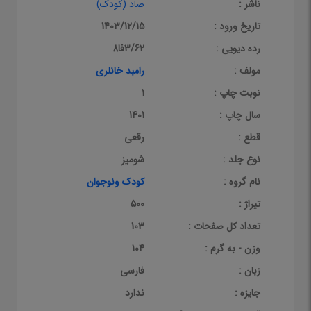
ناشر :
صاد (کودک)
تاریخ ورود :
1403/12/15
رده دیویی :
3/62فا8
مولف :
رامبد خانلری
نوبت چاپ :
1
سال چاپ :
1401
قطع :
رقعی
نوع جلد :
شومیز
نام گروه :
کودک ونوجوان
تیراژ :
500
تعداد کل صفحات :
103
وزن - به گرم :
104
زبان :
فارسی
جایزه :
ندارد