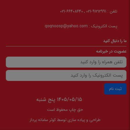
تلفن :
91212991-021 , 66408640-021
پست الکترونیک :
qoqnoosp@yahoo.com
ما را دنبال کنید
عضویت در خبرنامه
ثبت نام
1405/05/15 پنج شنبه
حق چاپ محفوظ است
طراحی و پیاده سازی توسط
کوثر سامانه پرداز