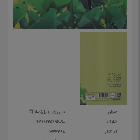
عنوان :
در رویای بابل(صاد)#
شابک :
9786225996090
کد کتاب :
333288