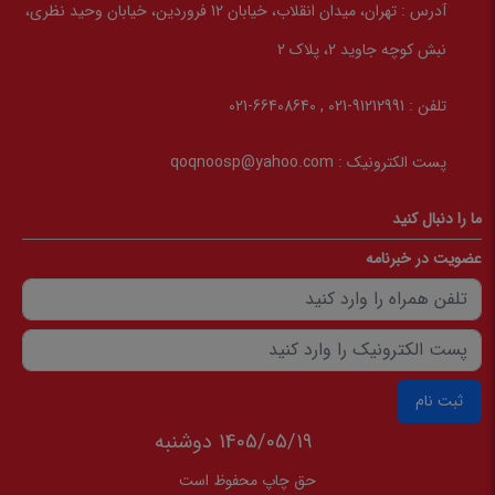
آدرس :
تهران، میدان انقلاب، خیابان 12 فروردین، خیابان وحید نظری،
نبش کوچه جاوید 2، پلاک 2
تلفن :
91212991-021 , 66408640-021
پست الکترونیک :
qoqnoosp@yahoo.com
ما را دنبال کنید
عضویت در خبرنامه
ثبت نام
1405/05/19 دوشنبه
حق چاپ محفوظ است