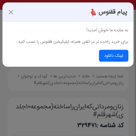
پیام ققنوس
به سایت ما خوش آمدید!
برای خرید راحت تر در تلفن همراه، اپلیکیشن ققنوس را نصب کنید.
جستجوی پیشرفته
لینک دانلود
شما اینجا هستید
>
خانه
>
جدیدترین ها
>
کودک و نوجوان
>
زنان‌ومردانی‌که‌ایران‌را‌ساخته‌(مجموعه‌10جلدی)شهرقلم#
زنان‌ومردانی‌که‌ایران‌را‌ساخته‌(مجموعه‌10جلد
ی)شهرقلم#
کد شناسه :
329471