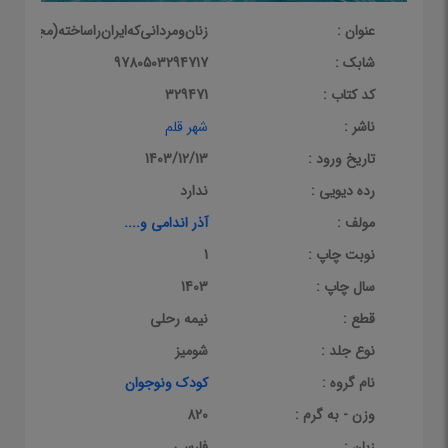
عنوان :
زنان‌ومردانی‌که‌ایران‌را‌ساخته‌(مجموعه‌10جلدی)شهرقلم#
شابک :
9780503294717
کد کتاب :
329471
ناشر :
شهر قلم
تاریخ ورود :
1403/12/13
رده دیویی :
ندارد
مولف :
آذر اندامی و....
نوبت چاپ :
1
سال چاپ :
1403
قطع :
نیمه رحلی
نوع جلد :
شومیز
نام گروه :
کودک ونوجوان
وزن - به گرم :
820
زبان :
فارسی