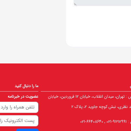
ما را دنبال کنید
 :
تهران، میدان انقلاب، خیابان 12 فروردین، خیابان
عضویت در خبرنامه
نظری، نبش کوچه جاوید 2، پلاک 2
 :
91212991-021 , 66408640-021