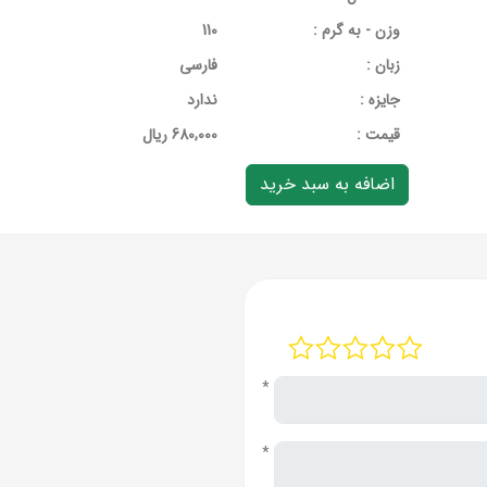
وزن - به گرم :
110
زبان :
فارسی
جایزه :
ندارد
قيمت :
680,000 ریال
*
*