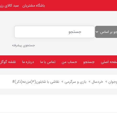
باشگاه مشتریان
سبد کالای رز
جستجوی پیشرفته
فحه اصلی
جستجو
حساب من
تماس با ما
درباره ما
نقشه گوگل
جوان
>
خردسال
>
بازی و سرگرمی
>
نقاشی با شابلون(3)مزرعه(ذکر)#