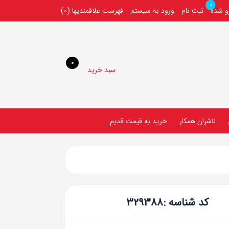
0
رو شده
ثبت نام
ورود به سیستم
فهرست علاقمندیها
(0)
0
سبد خرید
ناشران همکار
خريد به قيمت قديم
کد شناسه :
329388