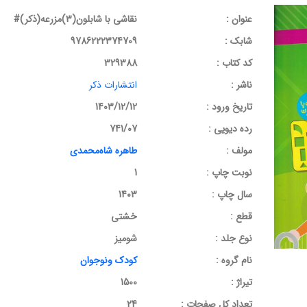
عنوان :
نقاشی با شابلون(3)مزرعه(ذکر)#
شابک :
9786222374709
کد کتاب :
329388
ناشر :
انتشارات ذکر
تاریخ ورود :
1403/12/12
رده دیویی :
741/07
مولف :
طاهره شاه‌محمدی
نوبت چاپ :
1
سال چاپ :
1403
قطع :
خشتی
نوع جلد :
شومیز
نام گروه :
کودک ونوجوان
تیراژ :
1500
تعداد کل صفحات :
24