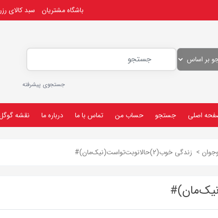
باشگاه مشتریان
سبد کالای رز
جستجوی پیشرفته
فحه اصلی
جستجو
حساب من
تماس با ما
درباره ما
نقشه گوگل
جوان
>
زندگی خوب(2)حالانوبت‌تو‌است(نیک‌مان)#