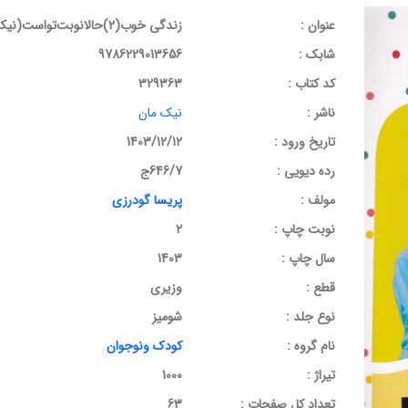
عنوان :
زندگی خوب(2)حالانوبت‌تو‌است(نیک‌مان)#
شابک :
9786229013656
کد کتاب :
329363
ناشر :
نیک مان
تاریخ ورود :
1403/12/12
رده دیویی :
646/7ج
مولف :
پریسا گودرزی
نوبت چاپ :
2
سال چاپ :
1403
قطع :
وزیری
نوع جلد :
شومیز
نام گروه :
کودک ونوجوان
تیراژ :
1000
تعداد کل صفحات :
63