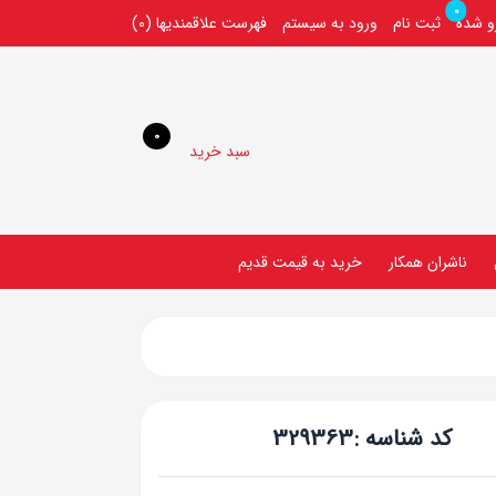
0
رو شده
ثبت نام
ورود به سیستم
فهرست علاقمندیها
(0)
0
سبد خرید
ناشران همکار
خريد به قيمت قديم
کد شناسه :
329363