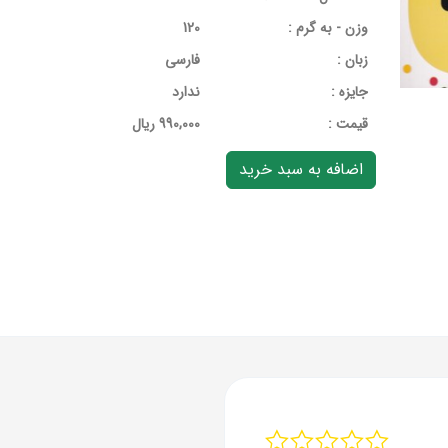
وزن - به گرم :
120
زبان :
فارسی
جایزه :
ندارد
قيمت :
990,000 ریال