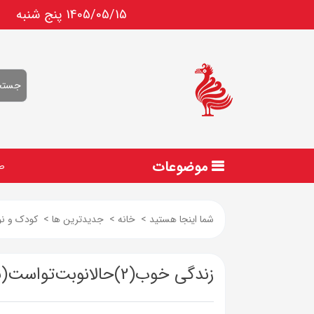
1405/05/15 پنج شنبه
موضوعات
ص
شما اینجا هستید
>
خانه
>
جدیدترین ها
>
کودک و نو
زندگی خوب(2)حالانوبت‌تو‌است(نیک‌مان)#