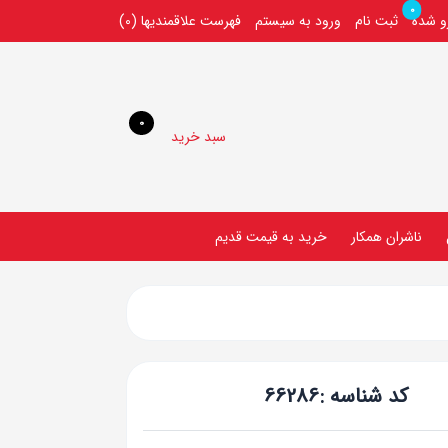
0
رو شده
ثبت نام
ورود به سیستم
فهرست علاقمندیها
(0)
0
سبد خرید
ناشران همکار
خريد به قيمت قديم
کد شناسه :
66286