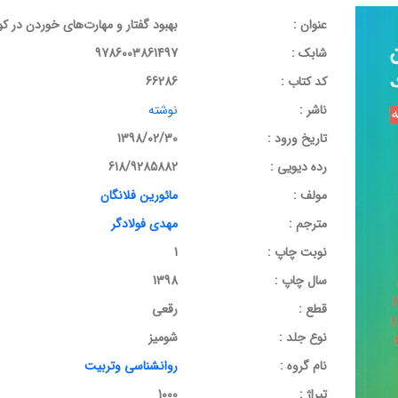
عنوان :
بهبود گفتار و مهارت‌های خوردن در ک
شابک :
9786003861497
کد کتاب :
66286
ناشر :
نوشته
تاریخ ورود :
1398/02/30
رده دیویی :
618/9285882
مولف :
مائورین فلانگان
مترجم :
مهدی فولادگر
نوبت چاپ :
1
سال چاپ :
1398
قطع :
رقعی
نوع جلد :
شومیز
نام گروه :
روانشناسی وتربیت
تیراژ :
1000