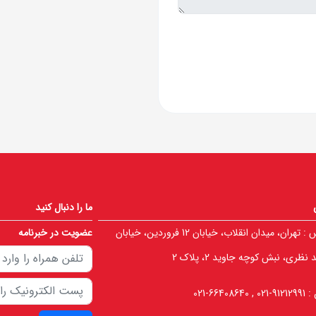
ما را دنبال کنید
 :
تهران، میدان انقلاب، خیابان 12 فروردین، خیابان
عضویت در خبرنامه
نظری، نبش کوچه جاوید 2، پلاک 2
 :
91212991-021 , 66408640-021