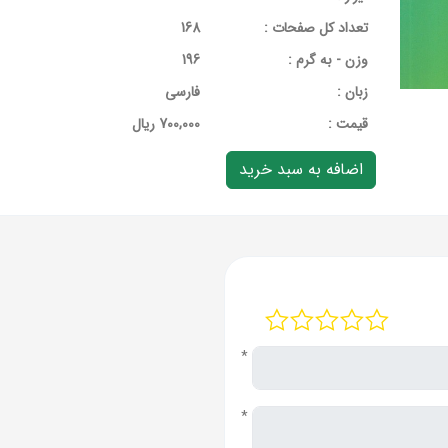
تعداد کل صفحات :
168
وزن - به گرم :
196
زبان :
فارسی
قيمت :
700,000 ریال
*
*