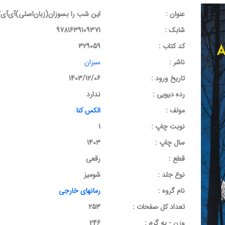
عنوان :
این شب را بسوزان(زبان‌اصلی)آی‌آی‌
شابک :
9781639109371
کد کتاب :
329059
ناشر :
سبزان
تاریخ ورود :
1403/12/06
رده دیویی :
ندارد
مولف :
الکس کنا
نوبت چاپ :
1
سال چاپ :
1403
قطع :
رقعی
نوع جلد :
شومیز
نام گروه :
رمانهای خارجی
تعداد کل صفحات :
253
وزن - به گرم :
246