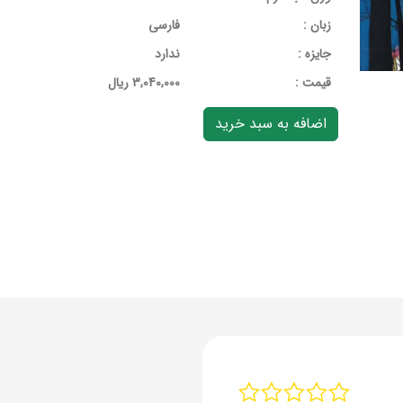
زبان :
فارسی
جایزه :
ندارد
قيمت :
3,040,000 ریال