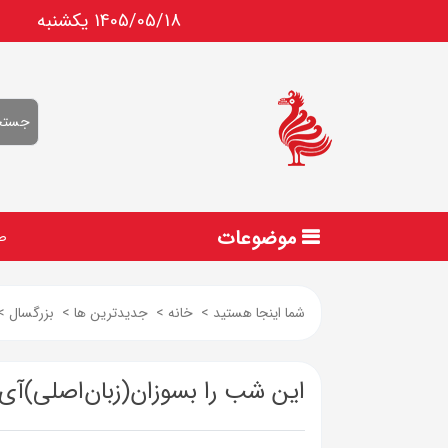
1405/05/18 يكشنبه
موضوعات
ص
شما اینجا هستید
>
خانه
>
جدیدترین ها
>
بزرگسال
>
این شب را بسوزان(زبان‌اصلی)آی‌