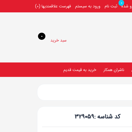
0
رو شده
ثبت نام
ورود به سیستم
فهرست علاقمندیها
(0)
0
سبد خرید
ناشران همکار
خريد به قيمت قديم
کد شناسه :
329059