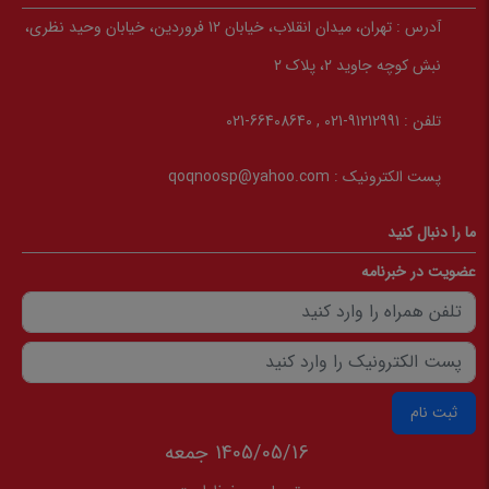
آدرس :
تهران، میدان انقلاب، خیابان 12 فروردین، خیابان وحید نظری،
نبش کوچه جاوید 2، پلاک 2
تلفن :
91212991-021 , 66408640-021
پست الکترونیک :
qoqnoosp@yahoo.com
ما را دنبال کنید
عضویت در خبرنامه
ثبت نام
1405/05/16 جمعه