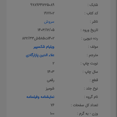
شابک :
9789641225089
کد کتاب :
197702
ناشر :
سروش
تاریخ ورود :
1403/12/05
رده دیویی :
1402ت585ش822/33
مولف :
ویلیام شکسپیر
مترجم :
علاء الدین پازارگادی
نوبت چاپ :
2
سال چاپ :
1403
قطع :
رقعی
نوع جلد :
شومیز
نام گروه :
نمایشنامه وفیلمنامه
تعداد کل صفحات :
76
وزن - به گرم :
100