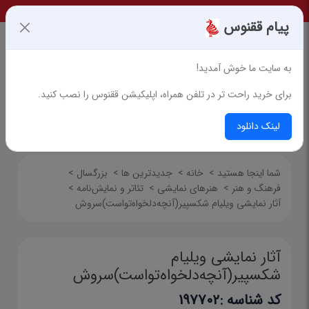
پیام ققنوس
به سایت ما خوش آمدید!
برای خرید راحت تر در تلفن همراه، اپلیکیشن ققنوس را نصب کنید.
جستجوی پیشرفته
لینک دانلود
شما اینجا هستید
>
خانه
>
جدیدترین ها
>
بزرگسال
>
فرهنگ و هنر
>
هنرهای نمایشی
>
تئاتر و نمایش‌نامه
>
آثار نمایشی ویلیام شکسپیر(آنچه‌دلخواه‌تواست)سروش
آثار نمایشی ویلیام
شکسپیر(آنچه‌دلخواه‌تواست)سروش
کد شناسه :
197702