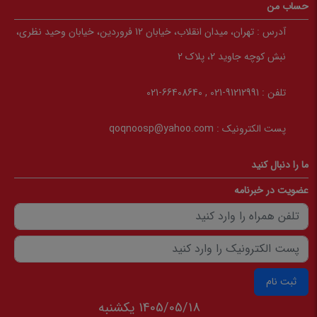
حساب من
آدرس :
تهران، میدان انقلاب، خیابان 12 فروردین، خیابان وحید نظری،
نبش کوچه جاوید 2، پلاک 2
تلفن :
91212991-021 , 66408640-021
پست الکترونیک :
qoqnoosp@yahoo.com
ما را دنبال کنید
عضویت در خبرنامه
ثبت نام
1405/05/18 يكشنبه