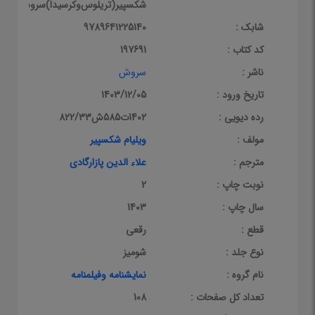
شکسپیر(تریلوس‌وکرسیدا)سروش
شابک :
9789641225140
کد کتاب :
197691
ناشر :
سروش
تاریخ ورود :
1403/12/05
رده دیویی :
1402ت585ش822/33
مولف :
ویلیام شکسپیر
مترجم :
علاء الدین پازارگادی
نوبت چاپ :
2
سال چاپ :
1403
قطع :
رقعی
نوع جلد :
شومیز
نام گروه :
نمایشنامه وفیلمنامه
تعداد کل صفحات :
108