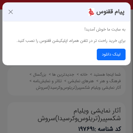
پیام ققنوس
به سایت ما خوش آمدید!
برای خرید راحت تر در تلفن همراه، اپلیکیشن ققنوس را نصب کنید.
جستجوی پیشرفته
لینک دانلود
شما اینجا هستید
>
خانه
>
جدیدترین ها
>
بزرگسال
>
فرهنگ و هنر
>
هنرهای نمایشی
>
تئاتر و نمایش‌نامه
>
آثار نمایشی ویلیام شکسپیر(تریلوس‌وکرسیدا)سروش
آثار نمایشی ویلیام
شکسپیر(تریلوس‌وکرسیدا)سروش
کد شناسه :
197691