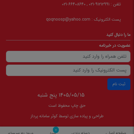
تلفن :
91212991-021 , 66408640-021
پست الکترونیک :
qoqnoosp@yahoo.com
ما را دنبال کنید
عضویت در خبرنامه
ثبت نام
1405/05/15 پنج شنبه
حق چاپ محفوظ است
طراحی و پیاده سازی توسط
کوثر سامانه پرداز
0
صفحه اصلی
دسته بندی
سبد
ورود به سیستم