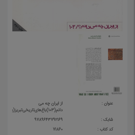
عنوان :
از ایران چه می
دانم(103)باغ‌های‌تاریخی‌تبریز(پژوهش)
شابک :
9789643792169
کد کتاب :
71860