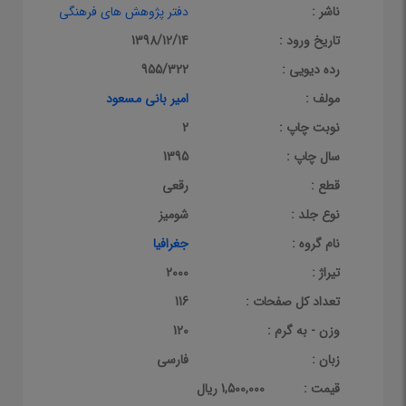
ناشر :
دفتر پژوهش های فرهنگی
تاریخ ورود :
1398/12/14
رده دیویی :
955/322
مولف :
امیر بانی مسعود
نوبت چاپ :
2
سال چاپ :
1395
قطع :
رقعی
نوع جلد :
شومیز
نام گروه :
جغرافیا
تیراژ :
2000
تعداد کل صفحات :
116
وزن - به گرم :
120
زبان :
فارسی
قيمت :
1,500,000 ریال