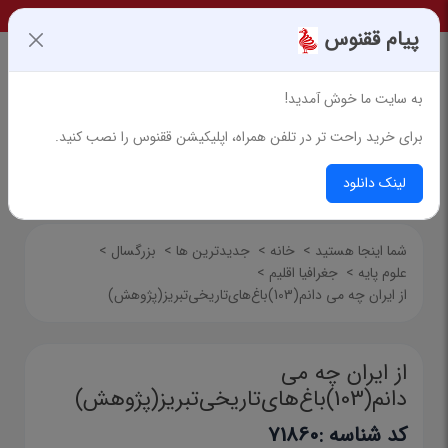
پیام ققنوس
به سایت ما خوش آمدید!
برای خرید راحت تر در تلفن همراه، اپلیکیشن ققنوس را نصب کنید.
جستجوی پیشرفته
لینک دانلود
شما اینجا هستید
>
خانه
>
جدیدترین ها
>
بزرگسال
>
علوم پایه
>
جغرافیا اقلیم
>
از ایران چه می دانم(103)باغ‌های‌تاریخی‌تبریز(پژوهش)
از ایران چه می
دانم(103)باغ‌های‌تاریخی‌تبریز(پژوهش)
کد شناسه :
71860