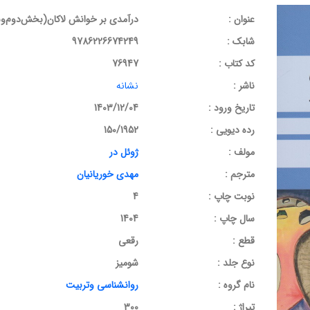
عنوان :
درآمدی بر خوانش لاکان(بخش‌دوم‌و‌
شابک :
9786226674249
کد کتاب :
76947
ناشر :
نشانه
تاریخ ورود :
1403/12/04
رده دیویی :
150/1952
مولف :
ژوئل در
مترجم :
مهدی خوریانیان
نوبت چاپ :
4
سال چاپ :
1404
قطع :
رقعی
نوع جلد :
شومیز
نام گروه :
روانشناسی وتربیت
تیراژ :
300