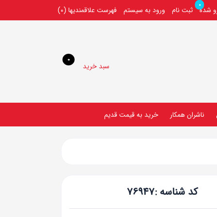
0
رو شده
ثبت نام
ورود به سیستم
فهرست علاقمندیها
(0)
0
سبد خرید
ناشران همکار
خريد به قيمت قديم
کد شناسه :
76947