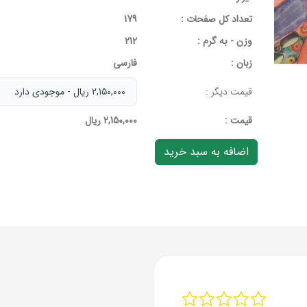
تعداد کل صفحات :
179
وزن - به گرم :
212
زبان :
فارسی
قیمت دیگر :
قيمت :
2,150,000 ریال