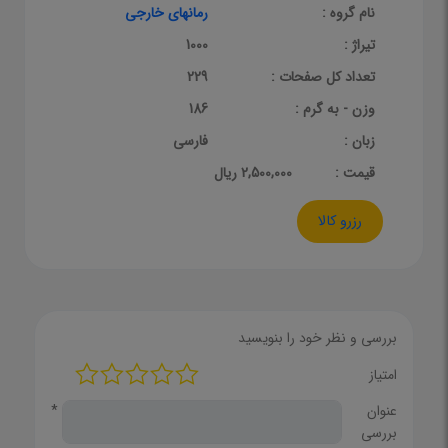
نام گروه :
رمانهای خارجی
تیراژ :
1000
تعداد کل صفحات :
229
وزن - به گرم :
186
زبان :
فارسی
قيمت :
2,500,000 ریال
رزرو کالا
بررسی و نظر خود را بنویسید
امتیاز
عنوان
*
بررسی