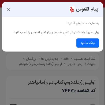
پیام ققنوس
به سایت ما خوش آمدید!
برای خرید راحت تر در تلفن همراه، اپلیکیشن ققنوس را نصب کنید.
جستجوی پیشرفته
لینک دانلود
شما اینجا هستید
>
خانه
>
جدیدترین ها
>
بزرگسال
>
ادبیات
>
رمان خارجی
>
اولیس(جلددوم،کتاب‌دوم)مانیاهنر
اولیس(جلددوم،کتاب‌دوم)مانیاهنر
کد شناسه :
74471