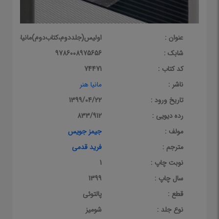
عنوان :
اولیس(جلددوم،کتاب‌دوم)مانیاهنر
شابک :
9786008975656
کد کتاب :
74471
ناشر :
مانیا هنر
تاریخ ورود :
1399/04/22
رده دیویی :
833/912
مولف :
جیمز جویس
مترجم :
فرید قدمی
نوبت چاپ :
1
سال چاپ :
1399
قطع :
پالتوئی
نوع جلد :
شومیز