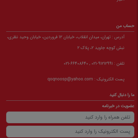
حساب من
آدرس :
تهران، میدان انقلاب، خیابان 12 فروردین، خیابان وحید نظری،
نبش کوچه جاوید 2، پلاک 2
تلفن :
91212991-021 , 66408640-021
پست الکترونیک :
qoqnoosp@yahoo.com
ما را دنبال کنید
عضویت در خبرنامه