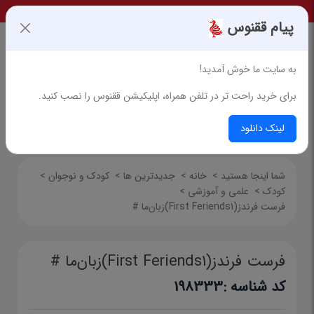
پیام ققنوس
به سایت ما خوش آمدید!
برای خرید راحت تر در تلفن همراه، اپلیکیشن ققنوس را نصب کنید.
جستجوی پیشرفته
لینک دانلود
شما اینجا هستید
>
خانه
>
جدیدترین ها
>
کودک و نوجوان
>
کودک
>
علمی و آموزشی
>
فرست فرندز(First Feriends1)زبان‌ما #
فرست فرندز(First Feriends1)زبان‌ما #
کد شناسه :
198333