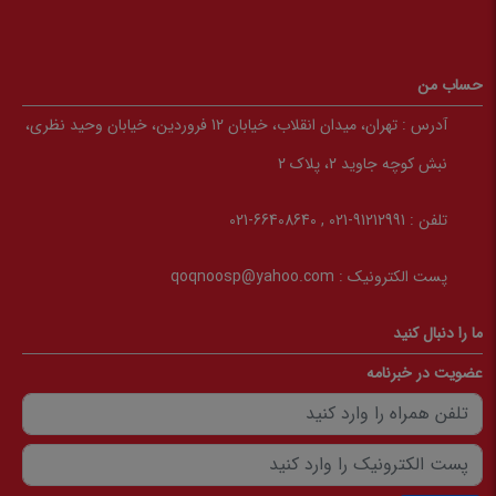
حساب من
آدرس :
تهران، میدان انقلاب، خیابان 12 فروردین، خیابان وحید نظری،
نبش کوچه جاوید 2، پلاک 2
تلفن :
91212991-021 , 66408640-021
پست الکترونیک :
qoqnoosp@yahoo.com
ما را دنبال کنید
عضویت در خبرنامه