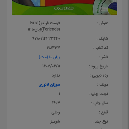
عنوان :
فرست فرندز(First
Feriends1)زبان‌ما #
شابک :
9780194433440
کد کتاب :
198333
ناشر :
زبان ما (مات)
تاریخ ورود :
1403/04/11
رده دیویی :
ندارد
مولف :
سوزان لانوزی
نوبت چاپ :
1
سال چاپ :
1403
قطع :
رحلی
نوع جلد :
شومیز