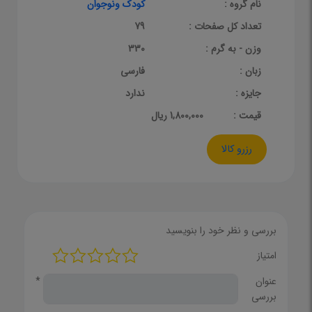
نام گروه :
کودک ونوجوان
تعداد کل صفحات :
79
وزن - به گرم :
330
زبان :
فارسی
جایزه :
ندارد
قيمت :
1,800,000 ریال
رزرو کالا
بررسی و نظر خود را بنویسید
امتیاز
عنوان
*
بررسی