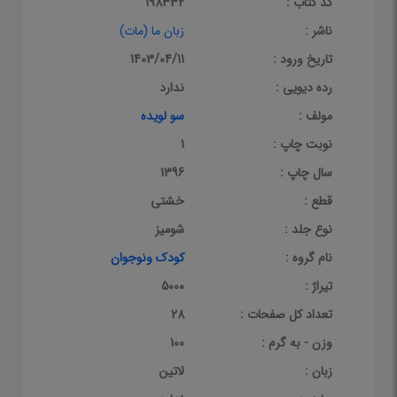
کد کتاب :
198332
ناشر :
زبان ما (مات)
تاریخ ورود :
1403/04/11
رده دیویی :
ندارد
مولف :
سو لویده
نوبت چاپ :
1
سال چاپ :
1396
قطع :
خشتی
نوع جلد :
شومیز
نام گروه :
کودک ونوجوان
تیراژ :
5000
تعداد کل صفحات :
28
وزن - به گرم :
100
زبان :
لاتین