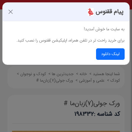
پیام ققنوس
به سایت ما خوش آمدید!
برای خرید راحت تر در تلفن همراه، اپلیکیشن ققنوس را نصب کنید.
جستجوی پیشرفته
لینک دانلود
شما اینجا هستید
>
خانه
>
جدیدترین ها
>
کودک و نوجوان
>
کودک
>
علمی و آموزشی
>
ورک جولی(7)زبان‌ما #
ورک جولی(7)زبان‌ما #
کد شناسه :
198332