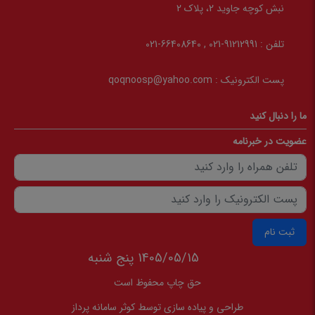
نبش کوچه جاوید 2، پلاک 2
تلفن :
91212991-021 , 66408640-021
پست الکترونیک :
qoqnoosp@yahoo.com
ما را دنبال کنید
عضویت در خبرنامه
ثبت نام
1405/05/15 پنج شنبه
حق چاپ محفوظ است
طراحی و پیاده سازی توسط
کوثر سامانه پرداز