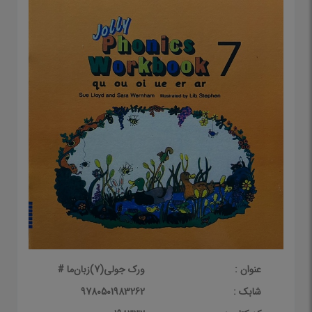
عنوان :
ورک جولی(7)زبان‌ما #
شابک :
9780501983262