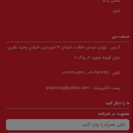
تماس با ما
اخبار
حساب من
آدرس :
تهران، میدان انقلاب، خیابان 12 فروردین، خیابان وحید نظری،
نبش کوچه جاوید 2، پلاک 2
تلفن :
91212991-021 , 66408640-021
پست الکترونیک :
qoqnoosp@yahoo.com
ما را دنبال کنید
عضویت در خبرنامه