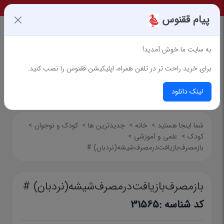
پیام ققنوس
به سایت ما خوش آمدید!
برای خرید راحت تر در تلفن همراه، اپلیکیشن ققنوس را نصب کنید.
جستجوی پیشرفته
لینک دانلود
شما اینجا هستید
>
خانه
>
جدیدترین ها
>
کودک و نوجوان
>
کودک
>
علمی و آموزشی
>
بازمصرف‌بازیافت‌درمصرف‌شیشه(نردبان) #
بازمصرف‌بازیافت‌درمصرف‌شیشه(نردبان) #
کد شناسه :
31565