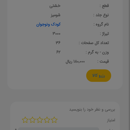
قطع :
خشتی
نوع جلد :
شومیز
نام گروه :
کودک ونوجوان
تیراژ :
3000
تعداد کل صفحات :
36
وزن - به گرم :
62
قيمت :
180,000 ریال
رزرو کالا
بررسی و نظر خود را بنویسید
امتیاز