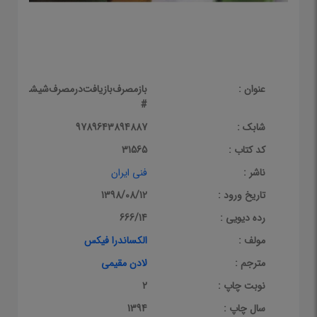
عنوان :
بازمصرف‌بازیافت‌درمصرف‌شیشه(نردبان
#
شابک :
9789643894887
کد کتاب :
31565
ناشر :
فنی ایران
تاریخ ورود :
1398/08/12
رده دیویی :
666/14
مولف :
الکساندرا فیکس
مترجم :
لادن مقیمی
نوبت چاپ :
2
سال چاپ :
1394