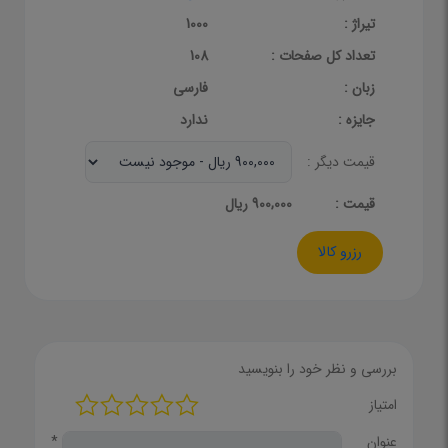
تیراژ :
1000
تعداد کل صفحات :
108
زبان :
فارسی
جایزه :
ندارد
قیمت دیگر :
قيمت :
900,000 ریال
رزرو کالا
بررسی و نظر خود را بنویسید
امتیاز
عنوان
*