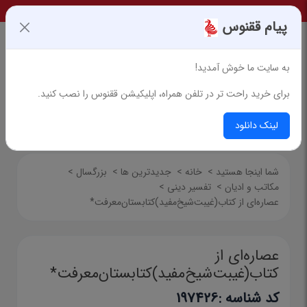
پیام ققنوس
به سایت ما خوش آمدید!
برای خرید راحت تر در تلفن همراه، اپلیکیشن ققنوس را نصب کنید.
جستجوی پیشرفته
لینک دانلود
شما اینجا هستید
>
خانه
>
جدیدترین ها
>
بزرگسال
>
مکاتب و ادیان
>
تفسیر دینی
>
عصاره‌ای از کتاب(غیبت‌شیخ‌مفید)کتابستان‌معرفت*
عصاره‌ای از
کتاب(غیبت‌شیخ‌مفید)کتابستان‌معرفت*
کد شناسه :
197426