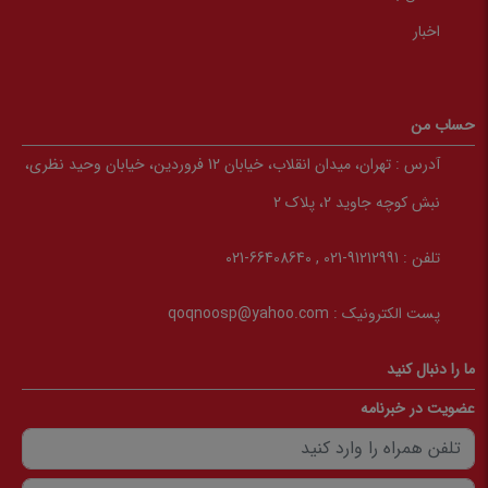
اخبار
حساب من
آدرس :
تهران، میدان انقلاب، خیابان 12 فروردین، خیابان وحید نظری،
نبش کوچه جاوید 2، پلاک 2
تلفن :
91212991-021 , 66408640-021
پست الکترونیک :
qoqnoosp@yahoo.com
ما را دنبال کنید
عضویت در خبرنامه