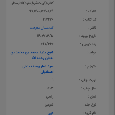
کتاب(غیبت‌شیخ‌مفید)کتابستان‌معرفت*
شابک :
9786008460879
کد کتاب :
197426
ناشر :
کتابستان معرفت
تاریخ ورود :
1403/03/10
رده دیویی :
297/462
مولف :
شیخ مفید محمد بن محمد بن
نعمان رحمه الله
مترجم :
سید عمار یوسف ، علی
اعتمادیان
نوبت چاپ :
1
سال چاپ :
1403
قطع :
رقعی
نوع جلد :
شومیز
نام گروه :
دین