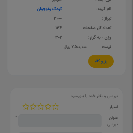
نام گروه :
کودک ونوجوان
تیراژ :
3000
تعداد کل صفحات :
134
وزن - به گرم :
302
قيمت :
2,500,000 ریال
رزرو کالا
بررسی و نظر خود را بنویسید
امتیاز
عنوان
*
بررسی