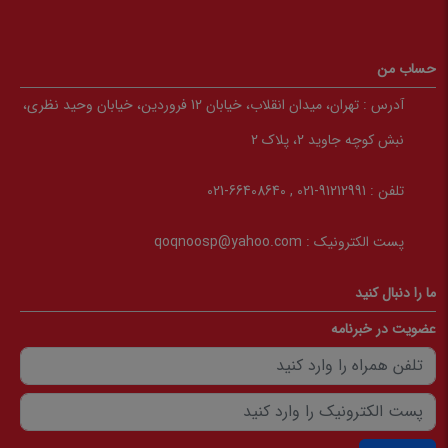
حساب من
آدرس :
تهران، میدان انقلاب، خیابان 12 فروردین، خیابان وحید نظری،
نبش کوچه جاوید 2، پلاک 2
تلفن :
91212991-021 , 66408640-021
پست الکترونیک :
qoqnoosp@yahoo.com
ما را دنبال کنید
عضویت در خبرنامه