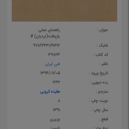
عنوان :
راهنمای‌ عملی‌
بازیافت(نردبان) #
شابک :
9789643891312
کد کتاب :
37823
ناشر :
فنی ایران
تاریخ ورود :
1394/07/05
رده دیویی :
363
مترجم :
هایده کروبی
نوبت چاپ :
8
سال چاپ :
1391
قطع :
وزیری
نوع جلد :
شومیز