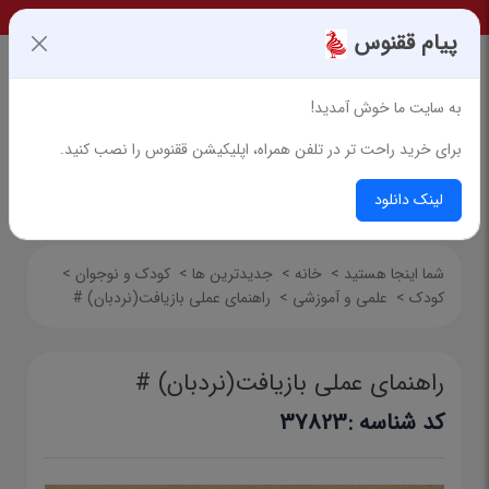
پیام ققنوس
به سایت ما خوش آمدید!
برای خرید راحت تر در تلفن همراه، اپلیکیشن ققنوس را نصب کنید.
جستجوی پیشرفته
لینک دانلود
شما اینجا هستید
>
خانه
>
جدیدترین ها
>
کودک و نوجوان
>
کودک
>
علمی و آموزشی
>
راهنمای‌ عملی‌ بازیافت(نردبان) #
راهنمای‌ عملی‌ بازیافت(نردبان) #
کد شناسه :
37823