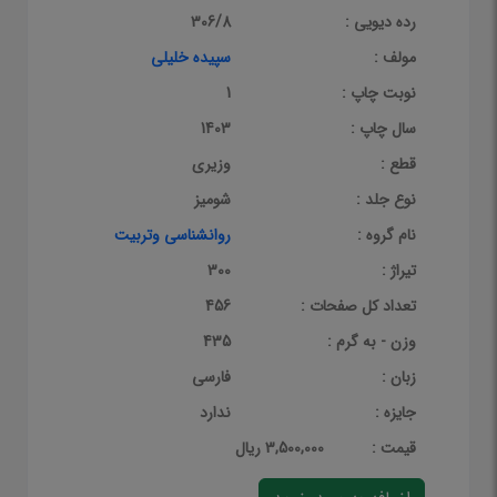
رده دیویی :
306/8
مولف :
سپیده خلیلی
نوبت چاپ :
1
سال چاپ :
1403
قطع :
وزیری
نوع جلد :
شومیز
نام گروه :
روانشناسی وتربیت
تیراژ :
300
تعداد کل صفحات :
456
وزن - به گرم :
435
زبان :
فارسی
جایزه :
ندارد
قيمت :
3,500,000 ریال