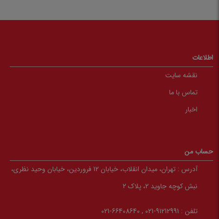
اطلاعات
نقشه سایت
تماس با ما
اخبار
حساب من
آدرس :
تهران، میدان انقلاب، خیابان 12 فروردین، خیابان وحید نظری،
نبش کوچه جاوید 2، پلاک 2
تلفن :
91212991-021 , 66408640-021