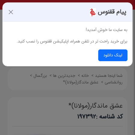
پیام ققنوس
به سایت ما خوش آمدید!
برای خرید راحت تر در تلفن همراه، اپلیکیشن ققنوس را نصب کنید.
جستجوی پیشرفته
لینک دانلود
شما اینجا هستید
>
خانه
>
جدیدترین ها
>
بزرگسال
>
روانشناسی
>
عشق ماندگار(مولانا)*
عشق ماندگار(مولانا)*
کد شناسه :
197392