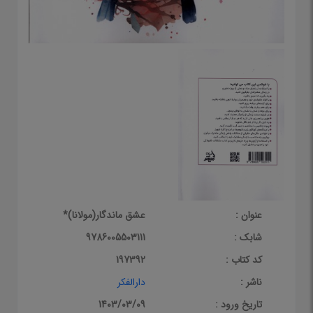
عنوان :
عشق ماندگار(مولانا)*
شابک :
9786005503111
کد کتاب :
197392
ناشر :
دارالفکر
تاریخ ورود :
1403/03/09