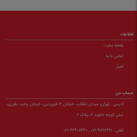
اطلاعات
نقشه سایت
تماس با ما
اخبار
حساب من
آدرس :
تهران، میدان انقلاب، خیابان 12 فروردین، خیابان وحید نظری،
نبش کوچه جاوید 2، پلاک 2
تلفن :
91212991-021 , 66408640-021