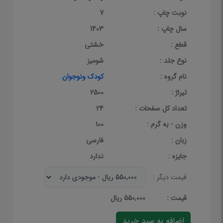
نوبت چاپ :
7
سال چاپ :
1403
قطع :
خشتی
نوع جلد :
شومیز
نام گروه :
کودک ونوجوان
تیراژ :
2500
تعداد کل صفحات :
24
وزن - به گرم :
100
زبان :
فارسی
جایزه :
ندارد
قیمت دیگر :
قيمت :
550,000 ریال