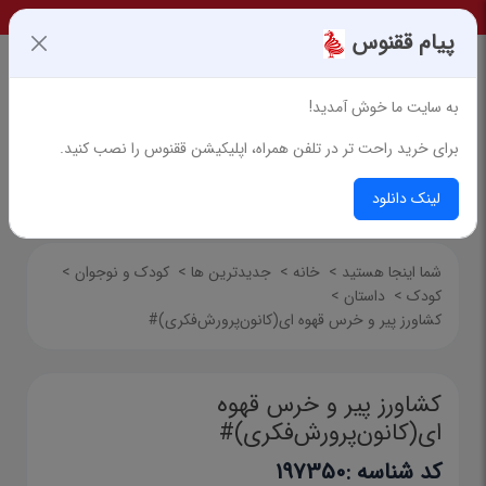
پیام ققنوس
به سایت ما خوش آمدید!
برای خرید راحت تر در تلفن همراه، اپلیکیشن ققنوس را نصب کنید.
جستجوی پیشرفته
لینک دانلود
شما اینجا هستید
>
خانه
>
جدیدترین ها
>
کودک و نوجوان
>
کودک
>
داستان
>
کشاورز پیر و خرس قهوه ای(کانون‌پرورش‌فکری)#
کشاورز پیر و خرس قهوه
ای(کانون‌پرورش‌فکری)#
کد شناسه :
197350