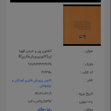
عنوان :
کشاورز پیر و خرس قهوه
ای(کانون‌پرورش‌فکری)#
شابک :
9789644329791
کد کتاب :
197350
ناشر :
کانون پرورش فکری کودکان و
نوجوانان
تاریخ ورود :
1403/03/09
رده دیویی :
1392ک891ر300دا
مولف :
رضا رهگذر