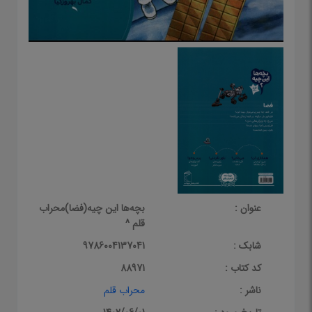
عنوان :
بچه‌ها این چیه(فضا)محراب
قلم ^
شابک :
9786004137041
کد کتاب :
88971
ناشر :
محراب قلم