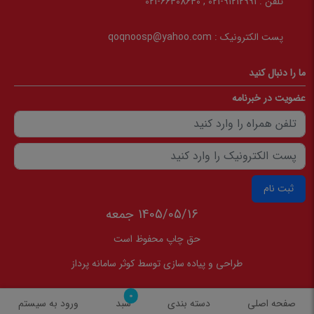
تلفن :
91212991-021 , 66408640-021
پست الکترونیک :
qoqnoosp@yahoo.com
ما را دنبال کنید
عضویت در خبرنامه
ثبت نام
1405/05/16 جمعه
حق چاپ محفوظ است
طراحی و پیاده سازی توسط
کوثر سامانه پرداز
0
صفحه اصلی
دسته بندی
سبد
ورود به سیستم