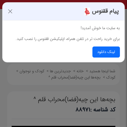
پیام ققنوس
به سایت ما خوش آمدید!
برای خرید راحت تر در تلفن همراه، اپلیکیشن ققنوس را نصب کنید.
جستجوی پیشرفته
لینک دانلود
شما اینجا هستید
>
خانه
>
جدیدترین ها
>
کودک و نوجوان
>
کودک
>
بچه‌ها این چیه(فضا)محراب قلم ^
بچه‌ها این چیه(فضا)محراب قلم ^
کد شناسه :
88971