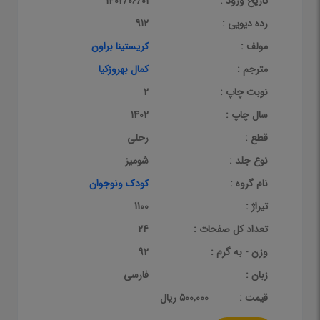
تاریخ ورود :
1402/06/01
رده دیویی :
912
مولف :
کریستینا براون
مترجم :
کمال بهروزکیا
نوبت چاپ :
2
سال چاپ :
1402
قطع :
رحلی
نوع جلد :
شومیز
نام گروه :
کودک ونوجوان
تیراژ :
1100
تعداد کل صفحات :
24
وزن - به گرم :
92
زبان :
فارسی
قيمت :
500,000 ریال