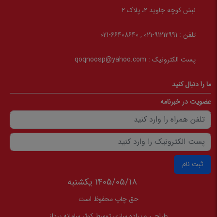
نبش کوچه جاوید 2، پلاک 2
تلفن :
91212991-021 , 66408640-021
پست الکترونیک :
qoqnoosp@yahoo.com
ما را دنبال کنید
عضویت در خبرنامه
ثبت نام
1405/05/18 يكشنبه
حق چاپ محفوظ است
طراحی و پیاده سازی توسط
کوثر سامانه پرداز