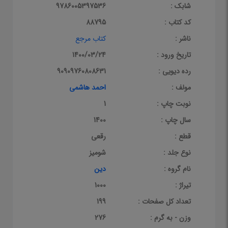
شابک :
9786005397536
کد کتاب :
88795
ناشر :
کتاب مرجع
تاریخ ورود :
1400/03/24
رده دیویی :
90909760808631
مولف :
احمد هاشمی
نوبت چاپ :
1
سال چاپ :
1400
قطع :
رقعی
نوع جلد :
شومیز
نام گروه :
دین
تیراژ :
1000
تعداد کل صفحات :
199
وزن - به گرم :
276