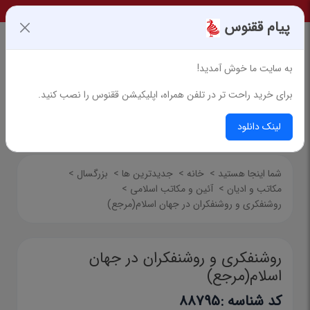
پیام ققنوس
به سایت ما خوش آمدید!
برای خرید راحت تر در تلفن همراه، اپلیکیشن ققنوس را نصب کنید.
جستجوی پیشرفته
لینک دانلود
شما اینجا هستید
>
خانه
>
جدیدترین ها
>
بزرگسال
>
مکاتب و ادیان
>
آئین و مکاتب اسلامی
>
روشنفکری و روشنفکران در جهان اسلام(مرجع)
روشنفکری و روشنفکران در جهان
اسلام(مرجع)
کد شناسه :
88795